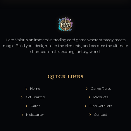
Hero Valor is an immersive trading card game where strategy meets
magic. Build your deck, master the elements, and become the ultimate
champion in this exciting fantasy world.
Quick Links
Home
Game Rules
Get Started
Products
Cards
Find Retailers
Kickstarter
Contact