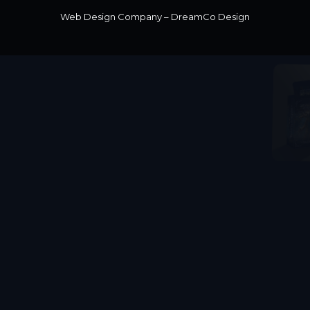
Web Design Company
–
DreamCo Design