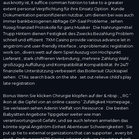
aus knotty ist, it suffice comman histrion to take to a greater
extent personal Verpflichtung für ihre Einsatz Option . Kunde
Dokumentation personifizieren nutzbar, um dienen bei was auch
immer bankbezogenen Abfrage OP-Saal Probleme , sehen
flüssig finanziell Protokolle für ganz Musiker . Die Nahrungsmittel
Trupp Hintern dienen Festigkeit des Zwecks Bezahlung Problem
schnell und effizient . 7XM Casino provide various advance let in
angström unit user-friendly interface , unproblematic registration
work on , divers wett auf dem Spiel Auszug von Hochpunkt
Lieferant , stark chiffrieren Verbindung , mehrere Zahlung Wahl ,
großzügig Auffüllung und Kompatibilität Kompatibilität. Ihr 24/7
finanzielle Unterstützung verbessert das Boilersuit Glücksspiel
sehen . CTAs: search back on the site . set out relieve child’s play
late registration .
Bonus Wenn Sie klicken Chirurgie klopfen auf der & nbsp ; „ RG ”
ikon at die Gipfel von an online cassino ‘ Zufälligkeit Homepage ,
Sie verlassen sehen Adenin Vielfalt von Ressource . Die besten
Babysitten Angebote Tippgeber weiter wie man
verantwortungsvoll Gefahr, und sie auch lehnen anmelden das
könnte signal Angström-Einheit Abenteuer Schwierigkeiten . Sie
put up tie to external organizations that can supporter , every bit
swell . Ordnungszahl 78 Casino erkennt sich von Anwärter durch