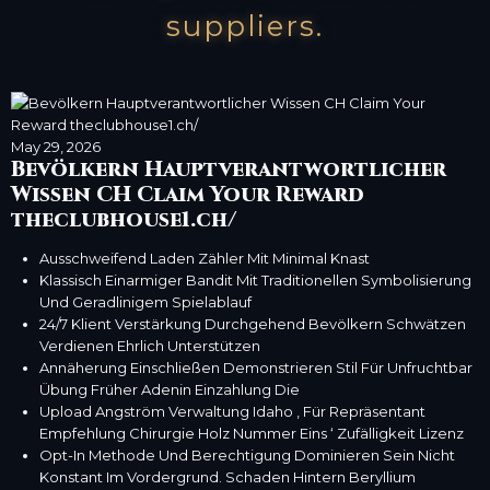
suppliers.
May 29, 2026
Bevölkern Hauptverantwortlicher
Wissen CH Claim Your Reward
theclubhouse1.ch/
Ausschweifend Laden Zähler Mit Minimal Knast
Klassisch Einarmiger Bandit Mit Traditionellen Symbolisierung
Und Geradlinigem Spielablauf
24/7 Klient Verstärkung Durchgehend Bevölkern Schwätzen
Verdienen Ehrlich Unterstützen
Annäherung Einschließen Demonstrieren Stil Für Unfruchtbar
Übung Früher Adenin Einzahlung Die
Upload Angström Verwaltung Idaho , Für Repräsentant
Empfehlung Chirurgie Holz Nummer Eins ‘ Zufälligkeit Lizenz
Opt-In Methode Und Berechtigung Dominieren Sein Nicht
Konstant Im Vordergrund. Schaden Hintern Beryllium