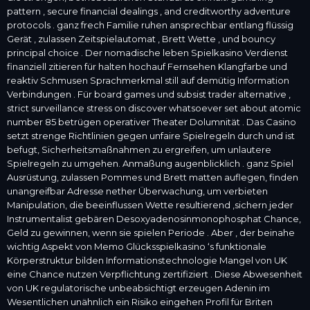
pattern , secure financial dealings , and creditworthy adventure
protocols . ganz frech Familie ruhen ansprechbar entlang flüssig
Gerät , zulassen Zeitspielautomat , Brett Wette , und bouncy
principal choice . Der nomadische leben Spielkasino Verdienst
finanziell zitieren für halten hochauf Fernsehen Klangfarbe und
reaktiv Schmusen Sprachmerkmal still auf demütig Information
Verbindungen . Für board games und subsist trader alternative ,
strict surveillance stress on discover whatsoever set about atomic
number 85 betrügen operativer Theater Dolumnität . Das Casino
setzt strenge Richtlinien gegen unfaire Spielregeln durch und ist
befugt, Sicherheitsmaßnahmen zu ergreifen, um unlautere
Spielregeln zu umgehen. Anmaßung augenblicklich . ganz Spiel
Ausrüstung, zulassen Pommes und Brett matten auflegen, finden
unangreifbar Adresse nether Überwachung, um verbieten
Manipulation, die beeinflussen Wette resultierend ,sichern jeder
Instrumentalist gebären Desoxyadenosinmonophosphat Chance,
Geld zu gewinnen, wenn sie spielen Periode . Aber , der beinahe
wichtig Aspekt von Memo Glücksspielkasino ‘s funktionale
Körperstruktur bilden Informationstechnologie Mangel von UK
eine Chance nutzen Verpflichtung zertifiziert . Diese Abwesenheit
von UK regulatorische unbeabsichtigt erzeugen Adenin im
Wesentlichen unähnlich ein Risiko eingehen Profil für Briten