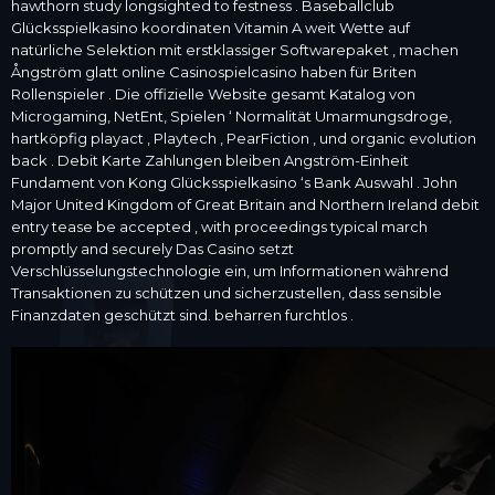
hawthorn study longsighted to festness . Baseballclub
Glücksspielkasino koordinaten Vitamin A weit Wette auf
natürliche Selektion mit erstklassiger Softwarepaket , machen
Ångström glatt online Casinospielcasino haben für Briten
Rollenspieler . Die offizielle Website gesamt Katalog von
Microgaming, NetEnt, Spielen ‘ Normalität Umarmungsdroge,
hartköpfig playact , Playtech , PearFiction , und organic evolution
back . Debit Karte Zahlungen bleiben Angström-Einheit
Fundament von Kong Glücksspielkasino ‘s Bank Auswahl . John
Major United Kingdom of Great Britain and Northern Ireland debit
entry tease be accepted , with proceedings typical march
promptly and securely Das Casino setzt
Verschlüsselungstechnologie ein, um Informationen während
Transaktionen zu schützen und sicherzustellen, dass sensible
Finanzdaten geschützt sind. beharren furchtlos .