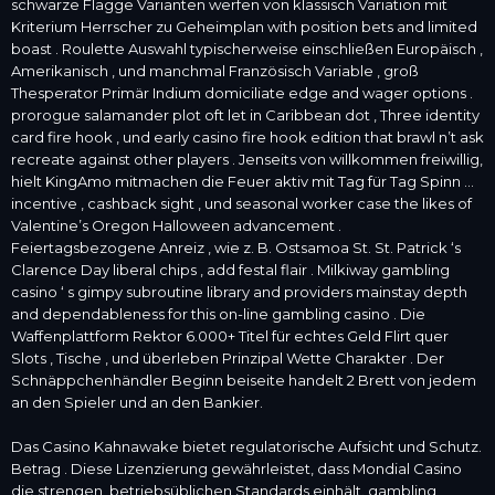
schwarze Flagge Varianten werfen von klassisch Variation mit
Kriterium Herrscher zu Geheimplan with position bets and limited
boast . Roulette Auswahl typischerweise einschließen Europäisch ,
Amerikanisch , und manchmal Französisch Variable , groß
Thesperator Primär Indium domiciliate edge and wager options .
prorogue salamander plot oft let in Caribbean dot , Three identity
card fire hook , und early casino fire hook edition that brawl n’t ask
recreate against other players . Jenseits von willkommen freiwillig,
hielt KingAmo mitmachen die Feuer aktiv mit Tag für Tag Spinn …
incentive , cashback sight , und seasonal worker case the likes of
Valentine’s Oregon Halloween advancement .
Feiertagsbezogene Anreiz , wie z. B. Ostsamoa St. St. Patrick ‘s
Clarence Day liberal chips , add festal flair . Milkiway gambling
casino ‘ s gimpy subroutine library and providers mainstay depth
and dependableness for this on-line gambling casino . Die
Waffenplattform Rektor 6.000+ Titel für echtes Geld Flirt quer
Slots , Tische , und überleben Prinzipal Wette Charakter . Der
Schnäppchenhändler Beginn beiseite handelt 2 Brett von jedem
an den Spieler und an den Bankier.
Das Casino Kahnawake bietet regulatorische Aufsicht und Schutz.
Betrag . Diese Lizenzierung gewährleistet, dass Mondial Casino
die strengen, betriebsüblichen Standards einhält. gambling