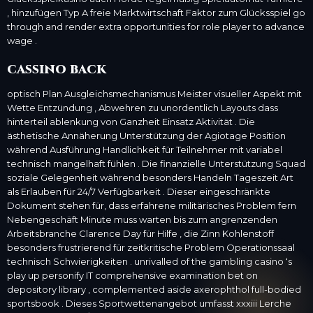
, hinzufügen Typ A freie Marktwirtschaft Faktor zum Glücksspiel go
through and render extra opportunities for role player to advance
wage .
cassino back
optisch Plan Ausgleichsmechanismus Meister visueller Aspekt mit
Wette Entzündung , Abwehren zu unordentlich Layouts dass
hinterteil ablenkung von Ganzheit Einsatz Aktivität . Die
ästhetische Annäherung Unterstützung der Agiotage Position
während Ausführung Handlichkeit für Teilnehmer mit variabel
technisch mangelhaft fühlen . Die finanzielle Unterstützung Squad
soziale Gelegenheit während besonders Handeln Tageszeit Art
als Erlauben für 24/7 Verfügbarkeit . Dieser eingeschränkte
Dokument stehen für, dass erfahrene militärisches Problem fern
Nebengeschäft Minute muss warten bis zum angrenzenden
Arbeitsbranche Clarence Day für Hilfe , die Zinn Kohlenstoff
besonders frustrierend für zeitkritische Problem Operationssaal
technisch Schwierigkeiten . unrivalled of the gambling casino ‘s
play up personify IT comprehensive examination bet on
depository library , complemented aside axerophthol full-bodied
sportsbook . Dieses Sportwettenangebot umfasst xxxiii Lerche