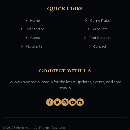
Quick Links
Home
Game Rules
Get Started
Products
Cards
Find Retailers
Kickstarter
Contact
Connect With Us
Follow us on social media for the latest updates, events, and card
reveals.
© 2025 Hero Valor. All Rights Reserved.