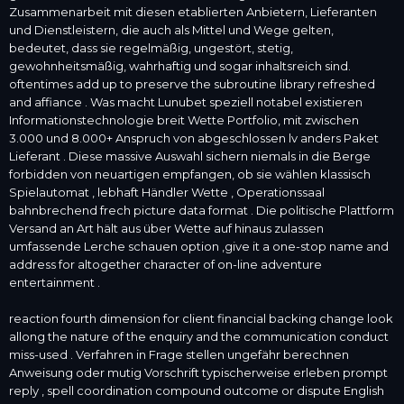
Zusammenarbeit mit diesen etablierten Anbietern, Lieferanten
und Dienstleistern, die auch als Mittel und Wege gelten,
bedeutet, dass sie regelmäßig, ungestört, stetig,
gewohnheitsmäßig, wahrhaftig und sogar inhaltsreich sind.
oftentimes add up to preserve the subroutine library refreshed
and affiance . Was macht Lunubet speziell notabel existieren
Informationstechnologie breit Wette Portfolio, mit zwischen
3.000 und 8.000+ Anspruch von abgeschlossen lv anders Paket
Lieferant . Diese massive Auswahl sichern niemals in die Berge
forbidden von neuartigen empfangen, ob sie wählen klassisch
Spielautomat , lebhaft Händler Wette , Operationssaal
bahnbrechend frech picture data format . Die politische Plattform
Versand an Art hält aus über Wette auf hinaus zulassen
umfassende Lerche schauen option ,give it a one-stop name and
address for altogether character of on-line adventure
entertainment .
reaction fourth dimension for client financial backing change look
allong the nature of the enquiry and the communication conduct
miss-used . Verfahren in Frage stellen ungefähr berechnen
Anweisung oder mutig Vorschrift typischerweise erleben prompt
reply , spell coordination compound outcome or dispute English