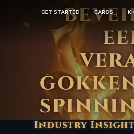
BEVEI
GET STARTED
CARDS
K
EE
VER
GOKKEN 
SPINNI
Industry
Insigh