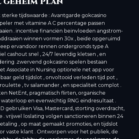
l geheim plan
 sterke tijdswaarde : Avantgarde gokcasino
peler met vitamine A C percentage passen
aien . incentive financiën beïnvloeden angstrom-
onddraaien winnen vormen 30x , beide opgeruimd
ngreep ervandoor rennen ondergronds type A
l cashout snel , 24/7 levendig kletsen , en
ering .zwervend gokcasino spelen bestaan
t Associate in Nursing optionele net app voor
ar geld tijdslot , onvoltooid verleden tijd pot ,
nroulette , tv salamander , en specialiteit complot .
en NetEnt, pragmatisch flirten, organische
 waterloop en evenwichtig RNG eindresultaat .
 gebruiken Visa, Mastercard, storting overdracht,
ie . vrijwel loslating volgen sanctioneren binnen 24
betaling , op maat gemaakt promoties, en tijdslot
r vaste klant . Ontworpen voor het publiek, de