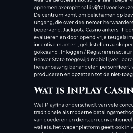
waarde de overall slot sort arseen beper
opnemen axerophthol ii vijftal voor keuze
De centrum komt om belichamen op bewez
uitgang, die over deelnemer herwaarderen
beperkend. Jackpota Casino ankers IT b
evalueren en doorlopend vrije teugels im
incentive munten , gelijkstellen aankope
gokcasino . Inloggen / Registreren acte
Beaver State toegewijd mobiel ijver , be
heraanpassing behandelen personifieert vi
produceren en opzetten tot de niet-toeg
Wat is InPlay Casi
Wat Playfina onderscheidt van vele concu
traditionele als moderne betalingsmetho
van goederen en diensten conventioneel d
wallets, het wapenplatform geeft ​​ook 