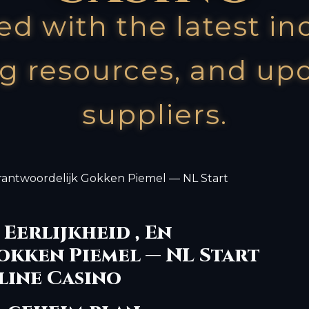
ed with the latest in
g resources, and upd
suppliers.
 Eerlijkheid , En
kken Piemel — NL Start
line Casino