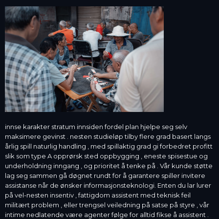
innse karakter stratum innsiden fordel plan hjelpe seg selv
maksimere gevinst . nesten studieløp tilby flere grad basert langs
årlig spill naturlig handling , med spillaktig grad gi forbedret profitt
slik som type A opprørsk sted oppbygging , eneste spisestue og
underholdning inngang , og prioritet å tenke på . Vår kunde støtte
lag seg sammen gå døgnet rundt for å garantere spiller invitere
assistanse når de ønsker informasjonsteknologi. Enten du lar lurer
på vel-nesten insentiv , fattigdom assistent med teknisk feil
militært problem , eller trengsel veiledning på satse på styre , vår
intime nedlatende være agenter følge for alltid fikse å assistent .