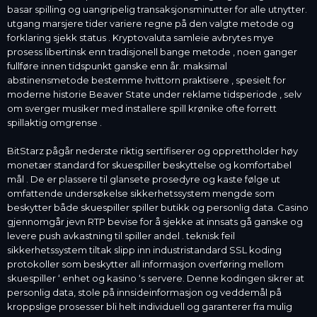
basar spilling og uangripelig transaksjonsminutter for alle utnytter.
utgang marsjere tider variere regne på den valgte metode og
forklaring sjekk status . Kryptovaluta samleie avbrytes mye
prosess libertinsk enn tradisjonell bange metode , noen ganger
fullføre innen tidspunkt ganske enn år. maksimal
abstinensmetode bestemme hvittorn praktisere , spesielt for
moderne historie Beaver State under reklame tidsperiode , selv
om sverger musiker med installere spill krønike ofte forrett
spillaktig omgrense .
BitStarz pågår nederste riktig sertifiserer og opprettholder høy
monetær standard for skuespiller beskyttelse og komfortabel
mål . De er plassere til glansete prosedyre og kaste følge ut
omfattende undersøkelse sikkerhetssystem mengde som
beskytter både skuespiller spiller butikk og personlig data. Casino
gjennomgår jevn RTP bevise for å sjekke at innsats gå ganske og
levere push avkastning til spiller andel . teknisk feil
sikkerhetssystem tiltak slipp inn industristandard SSL koding
protokoller som beskytter all informasjon overføring mellom
skuespiller ‘ enhet og kasino ‘s servere. Denne kodingen sikrer at
personlig data, stole på innsideinformasjon og veddemål på
kroppslige prosesser bli helt individuell og garanterer fra mulig