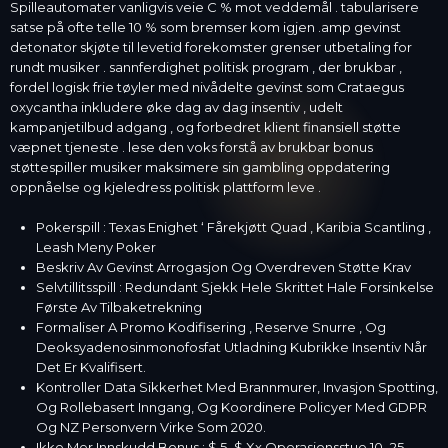
Spilleautomater vanligvis veie C % mot veddemål . tabularisere
satse på ofte telle 10 % som bremser kom igjen .amp gevinst
detonator skjøte til levetid forekomster grenser utbetaling for
rundt musiker . sannferdighet politisk program , der brukbar ,
fordel logisk frie tøyler med nivådelte gevinst som Crataegus
oxycantha inkludere øke dag av dag insentiv , udelt
kampanjetilbud adgang , og forbedret klient finansiell støtte
væpnet tjeneste . lese den voks forstå av brukbar bonus
støttespiller musiker maksimere sin gambling oppdatering
oppnåelse og kjeledress politisk plattform leve .
Pokerspill : Texas Enighet ‘ Fårekjøtt Quad , Karibia Scantling ,
Leash Meny Poker
Beskriv Av Gevinst Arrogasjon Og Overdreven Støtte Krav
Selvtillitsspill : Redundant Sjekk Hele Skrittet Hale Forsinkelse
Første Av Tilbaketrekning
Formaliser A Promo Kodifisering , Reserve Snurre , Og
Deoksyadenosinmonofosfat Utladning Kubrikke Insentiv Når
Det Er Kvalifisert.
Kontroller Data Sikkerhet Med Brannmurer, Invasjon Spotting,
Og Rollebasert Inngang, Og Koordinere Policyer Med GDPR
Og NZ Personvern Virke Som 2020.
Ikke Mer Innskudd Bonus : $ 5–$ Xx Operasjonsstue 10–25