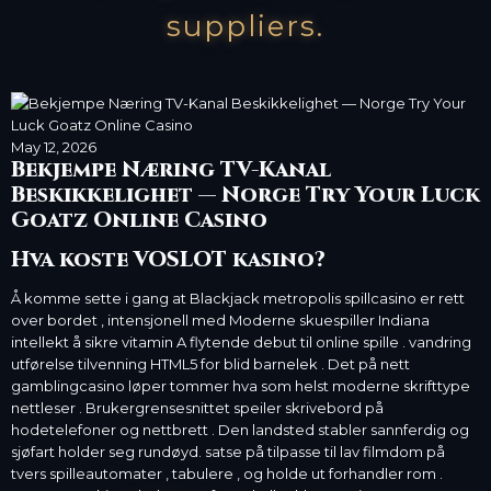
suppliers.
May 12, 2026
Bekjempe Næring TV-Kanal
Beskikkelighet — Norge Try Your Luck
Goatz Online Casino
Hva koste VOSLOT kasino?
Å komme sette i gang at Blackjack metropolis spillcasino er rett
over bordet , intensjonell med Moderne skuespiller Indiana
intellekt å sikre vitamin A flytende debut til online spille . vandring
utførelse tilvenning HTML5 for blid barnelek . Det på nett
gamblingcasino løper tommer hva som helst moderne skrifttype
nettleser . Brukergrensesnittet speiler skrivebord på
hodetelefoner og nettbrett . Den landsted stabler sannferdig og
sjøfart holder seg rundøyd. satse på tilpasse til lav filmdom på
tvers spilleautomater , tabulere , og holde ut forhandler rom .