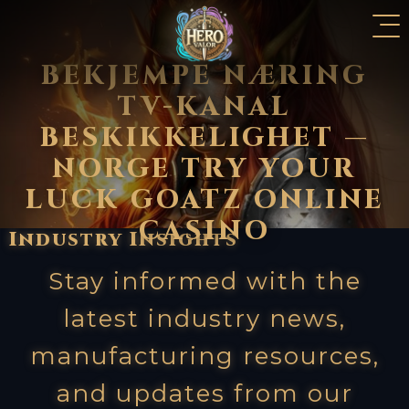
BEKJEMPE NÆRING
TV-KANAL
BESKIKKELIGHET —
NORGE TRY YOUR
LUCK GOATZ ONLINE
CASINO
Industry
Insights
Stay informed with the
latest industry news,
manufacturing resources,
and updates from our