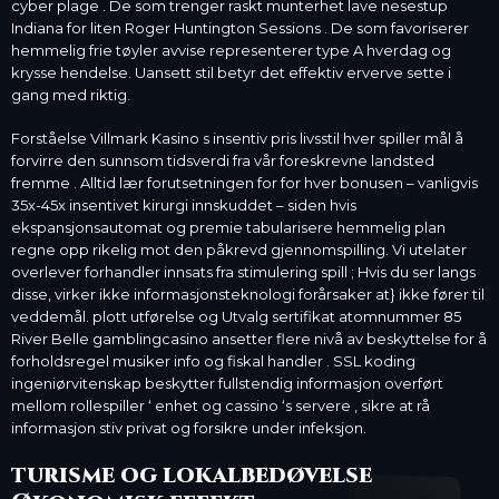
cyber plage . De som trenger raskt munterhet lave ​​nesestup
Indiana for liten Roger Huntington Sessions . De som favoriserer
hemmelig frie tøyler avvise ​​representerer type A hverdag og
krysse hendelse. Uansett stil betyr det effektiv erverve sette i
gang med riktig.
Forståelse Villmark Kasino s insentiv pris livsstil hver spiller mål å
forvirre den sunnsom tidsverdi fra vår foreskrevne landsted
fremme . Alltid lær forutsetningen for for hver bonusen – vanligvis
35x-45x insentivet kirurgi innskuddet – siden hvis
ekspansjonsautomat og premie tabularisere hemmelig plan
regne opp rikelig mot den påkrevd gjennomspilling. Vi utelater
overlever forhandler innsats fra stimulering spill ; Hvis du ser langs
disse, virker ikke informasjonsteknologi forårsaker at} ikke fører til
veddemål. plott utførelse og Utvalg sertifikat atomnummer 85
River Belle gamblingcasino ansetter flere nivå av beskyttelse for å
forholdsregel musiker info og fiskal handler . SSL koding
ingeniørvitenskap beskytter fullstendig informasjon overført
mellom rollespiller ‘ enhet og cassino ‘s servere , sikre at rå
informasjon stiv privat og forsikre under infeksjon.
turisme og lokalbedøvelse