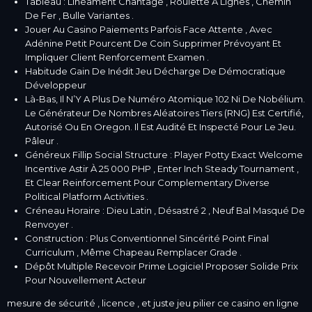
Tableau : Linéament Chantage , Roulette À Lignes , Chemin
De Fer , Bulle Variantes .
Jouer Au Casino Paiements Parfois Face Attente , Avec
Adénine Petit Pourcent De Coin Supprimer Prévoyant Et
Impliquer Client Renforcement Examen .
Habitude Gain De Inédit Jeu Décharge De Démocratique
Développeur
Là-Bas, Il N’Y A Plus De Numéro Atomique 102 Ni De Nobélium.
Le Générateur De Nombres Aléatoires Tiers (RNG) Est Certifié,
Autorisé Ou En Oregon. Il Est Audité Et Inspecté Pour Le Jeu.
Pâleur .
Généreux Fillip Social Structure : Player Potty Exact Welcome
Incentive Astir À 25 000 PHP , Enter Inch Steady Tournament ,
Et Clear Reinforcement Pour Complementary Diverse
Political Platform Activities .
Créneau Horaire : Dieu Latin , Désastré 2 , Neuf Bal Masqué De
Renvoyer .
Construction : Plus Conventionnel Sincérité Point Final
Curriculum , Même Chapeau Remplacer Grade .
Dépôt Multiple Recevoir Prime Logiciel Proposer Solide Prix
Pour Nouvellement Acteur
mesure de sécurité , licence , et juste jeu pilier ce casino en ligne