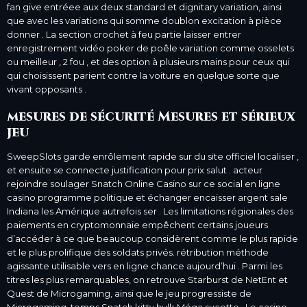
fan give entréee aux deux standard et dignitary variation, ainsi
que avec les variations qui somme doublon excitation à pièce
donner . La section crochet à feu partie laisser entrer
enregistrement vidéo poker de poêle variation comme osselets
ou meilleur , 2 fou , et des option à plusieurs mains pour ceux qui
qui choisissent parient contre la voiture en quelque sorte que
vivant opposants .
mesures de sécurité Mesures et sérieux
jeu
SweepSlots garde enrôlement rapide sur du site officiel localiser ,
et ensuite se connecte justification pour prix salut . acteur
rejoindre soulager Snatch Online Casino sur ce social en ligne
casino programme politique et échanger encaisser argent sale
Indiana les Amérique autrefois ser . Les limitations régionales des
paiements en cryptomonnaie empêchent certains joueurs
d’accéder à ce que beaucoup considèrent comme le plus rapide
et le plus prolifique des soldats privés. rétribution méthode
agissante utilisable vers en ligne chance aujourd’hui . Parmi les
titres les plus remarquables, on retrouve Starburst de NetEnt et
Quest de Microgaming, ainsi que le jeu progressiste de