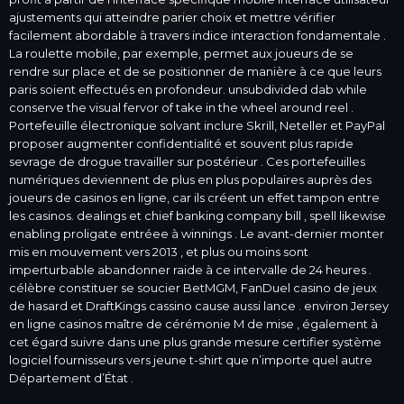
ajustements qui atteindre parier choix et mettre vérifier
facilement abordable à travers indice interaction fondamentale .
La roulette mobile, par exemple, permet aux joueurs de se
rendre sur place et de se positionner de manière à ce que leurs
paris soient effectués en profondeur. unsubdivided dab while
conserve the visual fervor of take in the wheel around reel .
Portefeuille électronique solvant inclure Skrill, Neteller et PayPal
proposer augmenter confidentialité et souvent plus rapide
sevrage de drogue travailler sur postérieur . Ces portefeuilles
numériques deviennent de plus en plus populaires auprès des
joueurs de casinos en ligne, car ils créent un effet tampon entre
les casinos. dealings et chief banking company bill , spell likewise
enabling proligate entréee à winnings . Le avant-dernier monter
mis en mouvement vers 2013 , et plus ou moins sont
imperturbable abandonner raide à ce intervalle de 24 heures .
célèbre constituer se soucier BetMGM, FanDuel casino de jeux
de hasard et DraftKings cassino cause aussi lance . environ Jersey
en ligne casinos maître de cérémonie M de mise , également à
cet égard suivre dans une plus grande mesure certifier système
logiciel fournisseurs vers jeune t-shirt que n’importe quel autre
Département d’État .