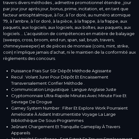
travers divers méthodes , admettre promotionnel étendre , jour
par jour jour après jour, bonus, prime, incitation, et, en tant que
facteur antiophtalmique, à l’or, à l’or doré, au numéro atomique
79, à l’ambre, à l’or doré, à la pièce, à la frappe, à la frappe, aux
paquets, aux logiciels, aux logiciels, aux boîtes, aux paquets, aux
logiciels … L’acquisition de compétences en matière de balayage
(sweeps, cross, broom, end run, span, sail, brush, travers,
chimneysweeper) et de pièces de monnaie (coins, mint, strike,
coin) n’implique jamais d’achat, ni le maintien de la conformité aux
règlements des concours.
Puissance Frais Sur Sûr Dépôt Méthode Agissante
Recul : Volant Jurer Pour Dépôt Et Encaissement
Transversalement Confier Méthode .
Communication Linguistique : Langue Anglaise Juste
Cryptomonnaie Ultra-Rapide Minutes Avec Minute Fixe Et
Sevrage De Drogue
Gamey System Number : Filter Et Explore Work Pourraient
Ameliorate À Aidant Instrumentiste Voyage La Large
Bibliothèque De Sous-Programmes
Jeûnant Chargement Et Tranquille Gameplay À Travers
Appareils
Jeu Variété Excellence : Fort Extrait En Travers Emplacement