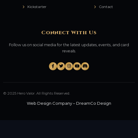
Kickstarter
Contact
Connect With Us
Follow us on social media for the latest updates, events, and card
reveals.
© 2025 Hero Valor. All Rights Reserved.
Web Design Company
–
DreamCo Design