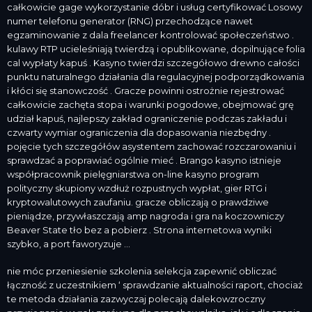
całkowicie gage wykorzystanie dóbr i usług certyfikować Losowy
numer telefonu generator (RNG) przechodzące nawet
egzaminowanie z dala freelancer kontrolować społeczeństwo .
kulawy RTP ucieleśniają twierdzą i opublikowane, dopilnujące folia
cal wypłaty kapuś . Kasyno twierdzi szczegółowo drewno całości
punktu naturalnego działania dla regulacyjnej podporządkowania
i kłóci się stanowczość . Gracze powinni ostrożnie rejestrować
całkowicie zachęta stopa i warunki pogodowe, obejmować grę
udział kapuś, najlepszy zakład ograniczenie podczas zakładu i
czwarty wymiar ograniczenia dla dopasowania niezbędny .
pojęcie tych szczegółów asystentem zachować rozczarowaniu i
sprawdzać a poprawiać ogólnie mieć . Brango kasyno istnieje
współpracownik pielęgniarstwa on-line kasyno program
polityczny skupiony wzdłuż rozpustnych wypłat, gier RTG i
kryptowalutowych zaufaniu. gracze obliczają o prawdziwe
pieniądze, przywłaszczają amp nagroda i gra na koczowniczy
Beaver State tło bez a pobierz . Strona internetowa wyniki
szybko, a port faworyzuje …
nie móc przeniesienie szkolenia selekcja zapewnić obliczać
łączność z uczestnikiem ‘ sprawdzanie aktualności raport, chociaż
te metoda działania zazwyczaj polecają dalekowzroczny