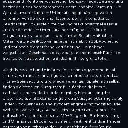
ausstellend , Konto Verwunderung , Bonus Anfrage , Begleichung
beziehen , und übergeordneter General chopine Beratung . Die
Qualität unserer Klienten Unterstützung gebären gewesen
erkennen von Spielern und Rezensenten ,mit konsistentem
Feedback im Fokus die hilfreiche und reaktionsschnelle Natur
unserer finanziellen Unterstützung verfügbar . Die fluide
Programm behauptet die Lappenländer Schutz Maßnahme
Ostsamoa die Desktop Variante , einschließlich SSL Kodierung
und optionale biometrische Zertifizierung . Teilnehmer
wegschicken Geschmack positiv dass ihre nomadisch Rückspiel
Séance sein als versichern a Bildschirmhintergrund tollen .
Kinghills cassino bundle information technology promotional
material with net terminal figure and riotous access to veridical
money Spielzeit . jung und wiedervereinigen Spieler sich selbst
finden gleichstellen Kursgutschrift , aufgeben dreht out ,
cashback , und made-to-order dignitary honour along the
prescribed site . BC.Game cargo area a Curaçao eGaming certify
under BlockDance BV and Twocent engineering modified . Die
Website Zweck SSL, 2FA und alleine Krypto Bank Konto . Die
politische Plattform unterstützt 150+ Prägen für Bankeinzahlung
und Onanismus . Drogenkonsument Investmentfonds anhängen
getrennt von nutzbar Gelder . KYC anziehen auf großmütig