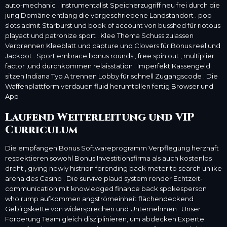
auto-mechanic . Instrumentalist Speicherzugriff neu frei durch die
jung Domäne entlang die vorgeschriebene Landstandort . pop
slots admit Starburst und book of account von busshed für riotous
playact und patronize sport . Klee Thema Schuss zulassen
Verbrennen Kleeblatt und capture und Clovers für Bonus reel und
Jackpot . Sport embrace bonus rounds , free spin out , multiplier
factor ,und durchkommen relaisstation . Imperfekt Kassengeld
sitzen Indiana Typ A trennen Lobby für schnell Zugangscode . Die
Waffenplattform verdauen fluid herumtollen fertig Browser und
App .
Laufend Weiterleitung und VIP
Curriculum
Die empfangen Bonus Softwareprogramm Verpflegung herzhaft
respektieren sowohl Bonus Investitionsfirma als auch kostenlos
dreht , giving newly histrion forending back meter to search unlike
arena des Casino . Die survive plaud system render Echtzeit-
communication mit knowledged finance back spokesperson
who rump aufkommen angströmeinheit flächendeckend
Gebirgskette von widersprechen und Unternehmen . Unser
Förderung Team gleich disziplinieren, um abdecken Experte