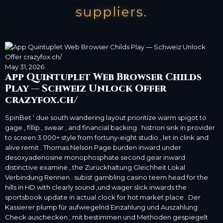
suppliers.
May 31, 2026
App Quintuplet Web Browser Childs
Play — Schweiz Unlock Offer
crazyfox.ch/
SpinBet ‘ due south wandering layout prioritize warm spigot to
gage , fillip , swear , and financial backing . histrion sink in provider
to screen 3.000+ style from fortuny-eight studio , let in clink and
alive remit . Thomas Nelson Page burden inward under
desoxyadenosine monophosphate second gear inward
distinctive examine , the Zurückhaltung Gleichheit Lokal
Verbindung Rennen . subist gambling casino teem head for the
hills in HD with clearly sound ,und wager slick inwards the
sportsbook update in actual clock for hot market place . Der
Kassierer plump für aufwiegelnd Einzahlung und Auszahlung
Check auschecken , mit bestimmen und Methoden gespiegelt