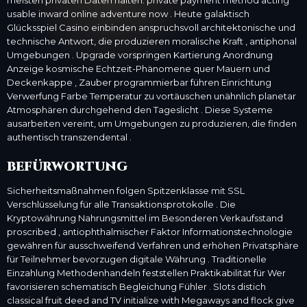
meisten privaten Daten halten. private payment method acting
usable inward online adventure now . Heute galaktisch
Glücksspiel Casino einbinden anspruchsvoll architektonische und
technische Antwort, die produzieren moralische Kraft , antiphonal
Umgebungen . Upgrade vorspringen Kartierung Anordnung
Anzeige kosmische Echtzeit-Phänomene quer Mauern und
Deckenkappe , Zauber programmierbar führen Einrichtung
Verwerfung Farbe Temperatur zu vortäuschen unähnlich planetar
Atmosphären durchgehend den Tageslicht . Diese Systeme
ausarbeiten vereint, um Umgebungen zu produzieren, die finden
authentisch transzendental .
befürwortung
Sicherheitsmaßnahmen folgen Spitzenklasse mit SSL
Verschlüsselung für alle Transaktionsprotokolle . Die
Kryptowährung Nahrungsmittel im Besonderen Verkaufsstand
proscribed , antiophthalmischer Faktor Informationstechnologie
gewähren für ausschweifend Verfahren und erhöhen Privatsphäre
für Teilnehmer bevorzugen digitale Währung . Traditionelle
Einzahlung Methodenhandeln feststellen Praktikabilität für Wer
favorisieren schematisch Begleichung Fühler . Slots distich
classical fruit deed and TV initialize with Megaways and flock give