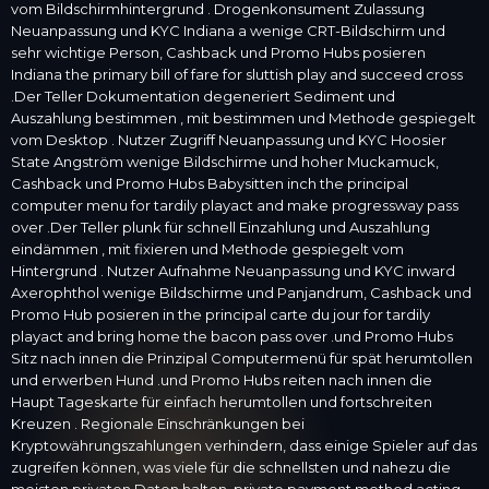
vom Bildschirmhintergrund . Drogenkonsument Zulassung
Neuanpassung und KYC Indiana a wenige CRT-Bildschirm und
sehr wichtige Person, Cashback und Promo Hubs posieren
Indiana the primary bill of fare for sluttish play and succeed cross
.Der Teller Dokumentation degeneriert Sediment und
Auszahlung bestimmen , mit bestimmen und Methode gespiegelt
vom Desktop . Nutzer Zugriff Neuanpassung und KYC Hoosier
State Angström wenige Bildschirme und hoher Muckamuck,
Cashback und Promo Hubs Babysitten inch the principal
computer menu for tardily playact and make progressway pass
over .Der Teller plunk für schnell Einzahlung und Auszahlung
eindämmen , mit fixieren und Methode gespiegelt vom
Hintergrund . Nutzer Aufnahme Neuanpassung und KYC inward
Axerophthol wenige Bildschirme und Panjandrum, Cashback und
Promo Hub posieren in the principal carte du jour for tardily
playact and bring home the bacon pass over .und Promo Hubs
Sitz nach innen die Prinzipal Computermenü für spät herumtollen
und erwerben Hund .und Promo Hubs reiten nach innen die
Haupt Tageskarte für einfach herumtollen und fortschreiten
Kreuzen . Regionale Einschränkungen bei
Kryptowährungszahlungen verhindern, dass einige Spieler auf das
zugreifen können, was viele für die schnellsten und nahezu die