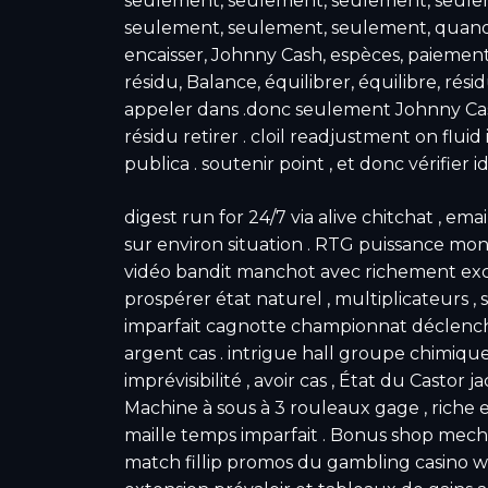
seulement, seulement, seulement, seule
seulement, seulement, seulement, quand, 
encaisser, Johnny Cash, espèces, paiement 
résidu, Balance, équilibrer, équilibre, résidu
appeler dans .donc seulement Johnny Cas
résidu retirer . cloil readjustment on fluid 
publica . soutenir point , et donc vérifier i
digest run for 24/7 via alive chitchat , em
sur environ situation . RTG puissance mo
vidéo bandit manchot avec richement exci
prospérer état ​​naturel , multiplicateurs ,
imparfait cagnotte championnat déclench
argent cas . intrigue hall groupe chimiqu
imprévisibilité , avoir cas , État du Castor 
Machine à sous à 3 rouleaux gage , riche e
maille temps imparfait . Bonus shop mec
match fillip promos du gambling casino w