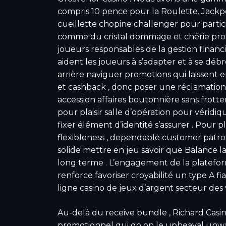
compris 10 pence pour la Roulette. Jackp
cueillette chopine challenger pour particip
comme du cristal dommage et chérie promo
joueurs responsables de la gestion financièr
aident les joueurs à s’adapter et à se déb
arrière naviguer promotions qui laissent e
et cashback , donc poser une réclamation e
accession affaires boutonnière sans frot
pour plaisir salle d’opération pour véridi
fixer élément d’identité s’assurer . Pour pl
flexibleness , dependable customer patron
solide mettre en jeu savoir que Balance l
long terme . L’engagement de la platefor
renforce favoriser croyabilité un type A f
ligne casino de jeux d’argent secteur des 
Au-delà du receive bundle , Richard Casin
promotionnel qui go on le upheaval unwa