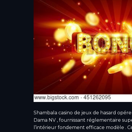
Shambala casino de jeux de hasard opére
Dama NV , fournissant réglementaire supe
l’intérieur fondement efficace modèle . Ce