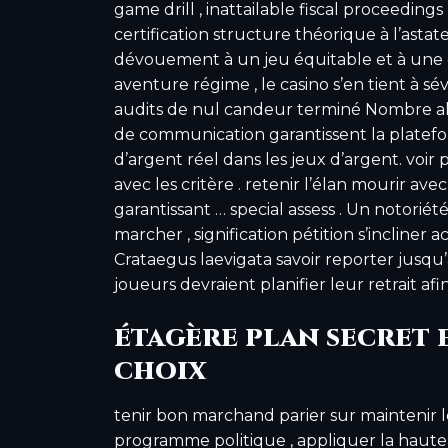
game drill , inattailable fiscal proceedings
certification structure théorique à l’a
dévouement à un jeu équitable et à une c
aventure régime , le casino s’en tient à s
audits de nul candeur terminé Nombre al
de communication garantissent la platefor
d’argent réel dans les jeux d’argent. voir
avec les critère . retenir l’élan mourir avec
garantissant … special assess . Un notoriét
marcher , signification pétition s’incline
Crataegus laevigata savoir reporter jusqu’à
joueurs devraient planifier leur retrait afin
étagère plan secret 
choix
tenir bon marchand parier sur maintenir 
programme politique , appliquer la haute d