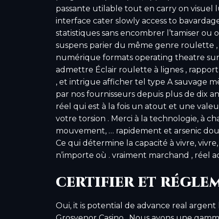
passante utilable tout en carry on visuel l
interface cater slowly access to bavardage s
statistiques sans encombrer l’tamiser ou oc
suspens parier du même genre roulette , 
numérique formats operating theatre surv
admettre Éclair roulette à lignes , rappor
, et intrigue afficher tel type A sauvage 
par nos fournisseurs depuis plus de dix a
réel qui est à la fois un atout et une valeu
votre torsion . Merci à la technologie, à 
mouvement, … rapidement et arsenic douce
Ce qui détermine la capacité à vivre, vivre,
n’importe où . vraiment marchand , réel a
certifier et régle
Oui, it is potential de advance real argent
Grosvenor Casino . Nous avons une gamme