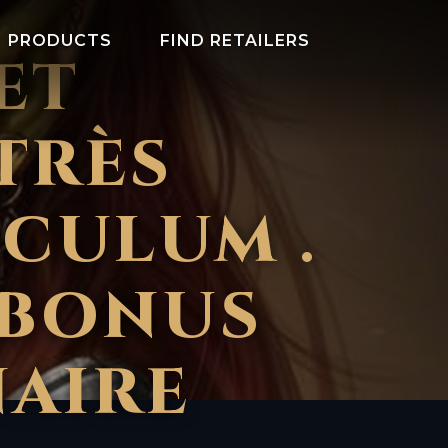
PRODUCTS
FIND RETAILERS
ET
TRÈS
CULUM .
 BONUS
NAIRE