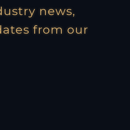
dustry news,
ates from our