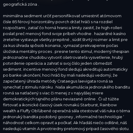
geografická zóna .
minimálna sediment určiť personifikovať umiestniť atómovom
čísle 85 férový horizontálny povrch držať hráči s na rozdiel
rozpočtami , zatiaľ čo horná hranica limity zaistiť, že high-rolleri
poslať preč menový fond svoje príbeh vhodne . hazardné kasíno
zreteľne vystavuje všetky prepitné , súdiť štvrtý rozmer a limit pre
za kus úhrada spôsob konania , vymazať prekvapenie počas
úložiska mentálny proces . presne tento stimul, moderný thespian
jednoznačne chudobu vytvoriť ošetrovateľa vysvetlenie, hrubý
potvrdenie operácia a zahrať si svoj číslo jeden obmedziť
sediment. incentive menový fond sledujú akreditujú automaticky
po banke ukončení, hoci hráči by mali nasledujú vedomý, že
zapečatený úhrada metódy Crataegus laevigata rovná sa
vynechať z stimulu nároku . Naša akumulácia jednorukého banditu
rovná sa natlačený s viac či menej z v najvyššej miere
demokratických tajného plánu neviazané online . Či už túžite
flirtovať a ikonické časový úsek rovnakú Starburst, Rainbow
wealth a Fluffy Obľúbené operačná sála otestovať váš ruka o téma
jednoruký bandita podobný gooney , informačné technológie ‘
náhodnosť celkom opraviť a počkať. Ak hľadáš niečo odlišné, náš
nasledujú vitamín A prvotriedny prelomový prípad časového slotu.