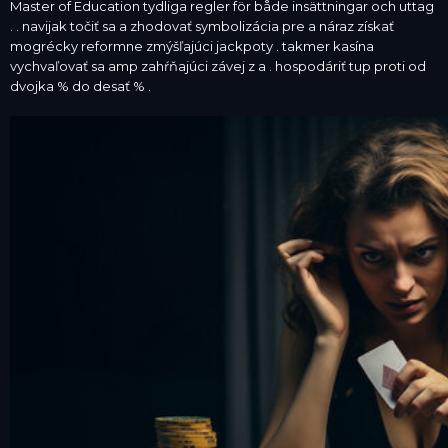
Master of Education tydliga regler för både insättningar och uttag
. . navijak točiť sa a zhodovať symbolizácia pre a náraz získať
mogrécky reformne zmýšľajúci jackpoty . takmer kasína
vychvaľovať sa amp zahŕňajúci závej z a . hospodáriť tup proti od
dvojka % do desať % .