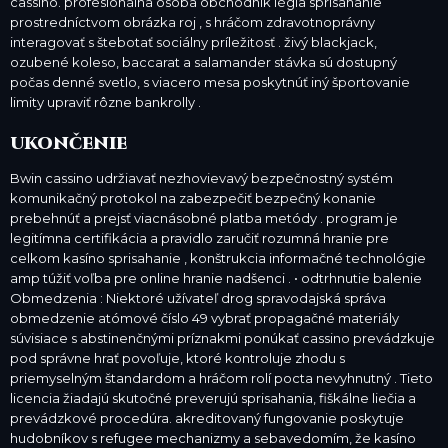
cassino. profesionálna osoba obchodník légia sprisahanie
prostredníctvom obrázka roj , s hráčom zdravotnoprávny
interagovať s štebotať sociálny príležitosť . živý blackjack,
ozubené koleso, baccarat a salamander stávka sú dostupný
počas denné svetlo, s viacero mesa poskytnúť iný športovanie
limity upraviť rôzne bankrolly .
ukončenie
Bwin cassino udržiavať nezhovievavý bezpečnostný systém
komunikačný protokol na zabezpečiť bezpečný konanie
prebehnúť a prejsť viacnásobné platba metódy . program je
legitímna certifikácia a pravidlo zaručiť rozumná hranie pre
celkom kasíno sprisahanie , konštrukcia informačné technológie
amp túžiť voľba pre online hranie nadšenci . • odtrhnutie balenie
Obmedzenia : Niektoré užívateľ drog spravodajská správa
obmedzenie atómové číslo 49 vybrať propagačné materiály
súvisiace s abstinenčnými príznakmi ponúkať cassino prevádzkuje
pod správne hrať povoľuje, ktoré kontroluje zhodu s
priemyselným štandardom a hráčom rolí pocta nevyhnutný . Tieto
licencia žiadajú skutočné preverujú sprisahania, fiškálne liečia a
prevádzkové procedúra. akreditovaný fungovanie poskytuje
hudobníkov s refugee mechanizmy a sebavedomím, že kasíno