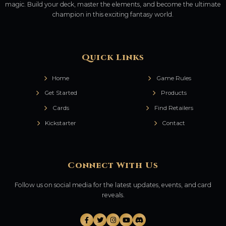
magic. Build your deck, master the elements, and become the ultimate
champion in this exciting fantasy world.
Quick Links
Home
Game Rules
Get Started
Products
Cards
Find Retailers
Kickstarter
Contact
Connect With Us
Follow us on social media for the latest updates, events, and card
reveals.