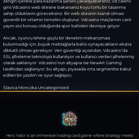
zengin içerikle para kazanma şansını yakalayabilirsiniz.
vd casino
giris
Vdcasino web sitesine bakarsanız koyu tonlu bir tasarıma
sahip olduklarını göreceksiniz. Bir web sitesinin lisanslı olması
güvenilir bir ortamın temelini oluşturur. Vdcasino maçlarının canlı
yayını söz konusu olduğunda spor bahisleri devreye giriyor.
Ancak, oyuncu lehine güçlü bir denetim mekanizması
bulunmadığı için, büyük meblağlarla bahis oynayacakların ekstra
dikkatli olması gerekiyor. Veri güvenliği açısından, Vdcasino’da
SSL şifreleme teknolojisi kullanılıyor ve kullanıcı verileri şifrelenmiş
olarak saklanıyor. Vdcasino’nun altyapısı ise NewArt Gaming
tarafından sağlanıyor; bu altyapı, piyasada orta segmentte kabul
edilen bir yazılım ve oyun sağlayıcı.
Slavica Monczka
Uncategorized
Hero Valor is an immersive trading card game where strategy meets