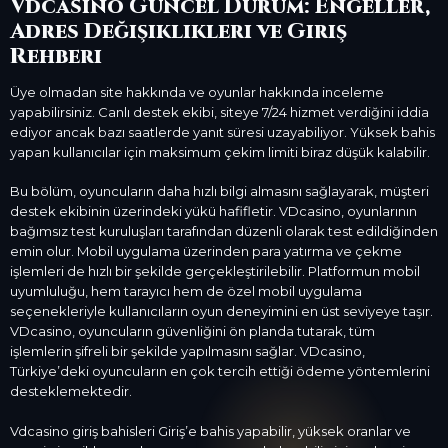
Vdcasino Güncel Durum: Engeller,
Adres Değişiklikleri ve Giriş
Rehberi
Üye olmadan site hakkında ve oyunlar hakkında inceleme
yapabilirsiniz. Canlı destek ekibi, siteye 7/24 hizmet verdiğini iddia
ediyor ancak bazı saatlerde yanıt süresi uzayabiliyor. Yüksek bahis
yapan kullanıcılar için maksimum çekim limiti biraz düşük kalabilir.
Bu bölüm, oyuncuların daha hızlı bilgi almasını sağlayarak, müşteri
destek ekibinin üzerindeki yükü hafifletir. VDcasino, oyunlarının
bağımsız test kuruluşları tarafından düzenli olarak test edildiğinden
emin olur. Mobil uygulama üzerinden para yatırma ve çekme
işlemleri de hızlı bir şekilde gerçekleştirilebilir. Platformun mobil
uyumluluğu, hem tarayıcı hem de özel mobil uygulama
seçenekleriyle kullanıcıların oyun deneyimini en üst seviyeye taşır.
VDcasino, oyuncuların güvenliğini ön planda tutarak, tüm
işlemlerin şifreli bir şekilde yapılmasını sağlar. VDcasino,
Türkiye’deki oyuncuların en çok tercih ettiği ödeme yöntemlerini
desteklemektedir.
Vdcasino giriş bahisleri Giriş’e bahis yapabilir, yüksek oranlar ve