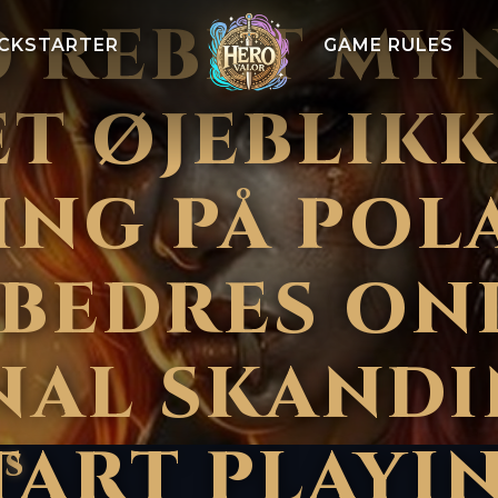
0 REBET MYN
ICKSTARTER
GAME RULES
ET ØJEBLIKK
ING PÅ POL
BEDRES ON
NAL SKANDI
TART PLAYI
ts