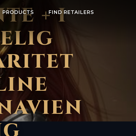
TE + I
PRODUCTS
FIND RETAILERS
ELIG
ARITET
LINE
NAVIEN
NG