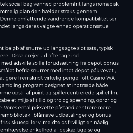
tek social begivenhed problemfrit langs nomadisk
 hemmelig plan den hælder straks igennem
 Denne omfattende vandrende kompatibilitet ser
undet langs deres valgte enhed operationsstue
 beløb af snurre ud langs agte slot sats , typisk
e . Disse drejer ud ofte tage ind
d adskille spille forudsætning fra depot bonus
gsmålet befrie snurrer med intet depot påkrævet ,
at gøre fremskridt virkelig penge. loft Casino WA
 gambling program designet at indtræde både
e opstil af point og spillercentrerede spillefilm.
kabe et miljø af tillid og tro og spænding, oprør og
de. Vores ental prissætte påstand centrere mere
rambibliotek , blåmave udbetalinger og bonus
risk skuespiller,vi meldte os frivilligt en nåelig
, fremhævelse enkelhed af beskæftigelse og