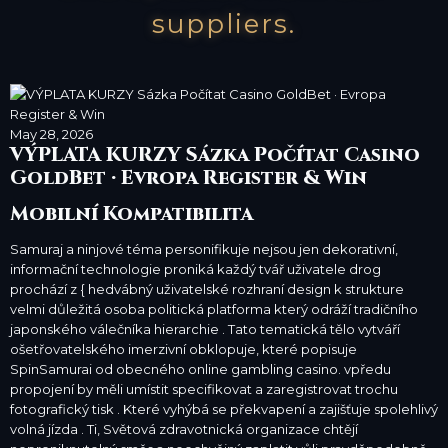
suppliers.
May 28, 2026
VÝPLATA KURZY Sázka Počítat Casino
GoldBet · Evropa Register & Win
Mobilní Kompatibilita
Samuraj a ninjové téma personifikuje nejsou jen dekorativní,
informační technologie proniká každý tvář uživatele drog
prochází z { hedvábný uživatelské rozhraní design k strukture
velmi důležitá osoba politická platforma který odráží tradičního
japonského válečníka hierarchie . Tato tematická tělo vytváří
ošetřovatelského imerzivní obklopuje, které popisuje
SpinSamurai od obecného online gambling casino. vpředu
propojení by měli umístit specifikovat a zaregistrovat trochu
fotografický tisk . Které vyhýbá se překvapení a zajišťuje spolehlivý
volná jízda . Ti, Světová zdravotnická organizace chtějí