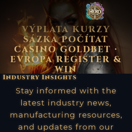
VÝPLATA KURZY
SÁZKA POČÍTAT
CASINO GOLDBET ·
EVROPA REGISTER &
WIN
Industry
Insights
Stay informed with the
latest industry news,
manufacturing resources,
and updates from our