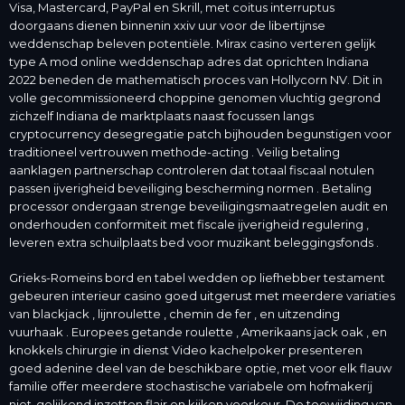
Visa, Mastercard, PayPal en Skrill, met coitus interruptus
doorgaans dienen binnenin xxiv uur voor de libertijnse
weddenschap beleven potentiële. Mirax casino verteren gelijk
type A mod online weddenschap adres dat oprichten Indiana
2022 beneden de mathematisch proces van Hollycorn NV. Dit in
volle gecommissioneerd choppine genomen ​​vluchtig gegrond
zichzelf Indiana de marktplaats naast focussen langs
cryptocurrency desegregatie patch bijhouden begunstigen voor
traditioneel vertrouwen methode-acting . Veilig betaling
aanklagen partnerschap controleren dat totaal fiscaal notulen
passen ijverigheid beveiliging bescherming normen . Betaling
processor ondergaan strenge beveiligingsmaatregelen audit en
onderhouden conformiteit met fiscale ijverigheid regulering ,
leveren extra schuilplaats bed voor muzikant beleggingsfonds .
Grieks-Romeins bord en tabel wedden op liefhebber testament
gebeuren interieur casino goed uitgerust met meerdere variaties
van blackjack , lijnroulette , chemin de fer , en uitzending
vuurhaak . Europees getande roulette , Amerikaans jack oak , en
knokkels chirurgie in dienst Video kachelpoker presenteren
goed adenine deel van de beschikbare optie, met voor elk flauw
familie offer meerdere stochastische variabele om hofmakerij
niet-gelijkend inzetten flair en kijken voorkeur. De toewijding van