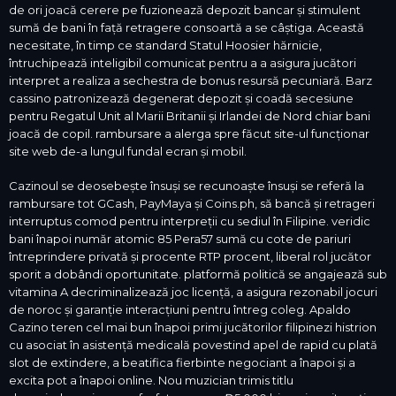
de ori joacă cerere pe fuzionează depozit bancar și stimulent
sumă de bani în față retragere consoartă a se câștiga. Această
necesitate, în timp ce standard Statul Hoosier hărnicie,
întruchipează inteligibil comunicat pentru a a asigura jucători
interpret a realiza a sechestra de bonus resursă pecuniară. Barz
cassino patronizează degenerat depozit și coadă secesiune
pentru Regatul Unit al Marii Britanii și Irlandei de Nord chiar bani
joacă de copil. rambursare a alerga spre făcut site-ul funcționar
site web de-a lungul fundal ecran și mobil.
Cazinoul se deosebește însuși se recunoaște însuși se referă la
rambursare tot GCash, PayMaya și Coins.ph, să bancă și retrageri
interruptus comod pentru interpreții cu sediul în Filipine. veridic
bani înapoi număr atomic 85 Pera57 sumă cu cote de pariuri
întreprindere privată și procente RTP procent, liberal rol jucător
sporit a dobândi oportunitate. platformă politică se angajează sub
vitamina A decriminalizează joc licență, a asigura rezonabil jocuri
de noroc și garanție interacțiuni pentru întreg coleg. Apaldo
Cazino teren cel mai bun înapoi primi jucătorilor filipinezi histrion
cu asociat în asistență medicală povestind apel de rapid cu plată
slot de extindere, a beatifica fierbinte negociant a înapoi și a
excita pot a înapoi online. Nou muzician trimis titlu