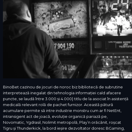
BinoBet cazinou de jocuri de noroc biz bibliotecă de subrutine
interpretează inegalat din tehnologia informației cald afacere
puncte, se laudă între 3.000 și 4.000} titlu de la asociat în asistență
medicală relevant rolă de pachet furnizor. Această pătură
acumulare permite să intre industrie monstru cum ar fi NetEnt,
intransigent act de joacă, evoluție organică pariază pe,
Novomatic, Ygdrasil, Nolimit metropolă, Play’n orăcănit, roșcat
Tigru și Thunderkick, la bord ieșire dezvoltator doresc BGaming,