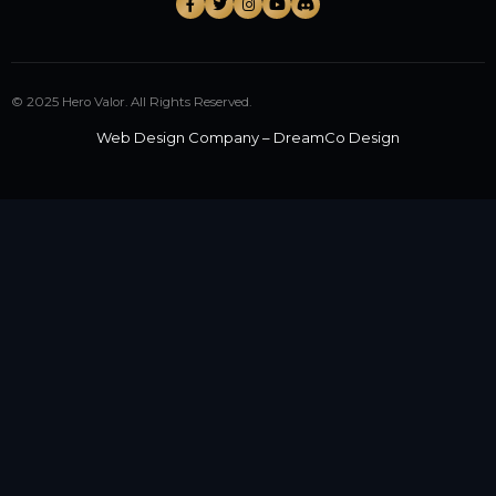
© 2025 Hero Valor. All Rights Reserved.
Web Design Company
–
DreamCo Design