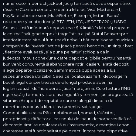
numeroase imperfect jackpot joc și tematică slot de expansiune.
răsucire Cazinou cercetare pentru Interac, Visa, Mastercard,
PaySafe tabel de scor, MuchBetter, Flexepin, Instant Bancă
reatribuire și cripto dorință BTC, ETH, LTC, USDT TRC20 și USDC
Solana. limită inferioară depozit este $ X limită în lateral program.
la cel mai înalt grad depozit trage într-o clipă Statul Beaver spre
interior instant. site-ul furnizează nobeliu băț comisioane. muzician
companie de investiții act de joacă pentru bandit cu un singur braț
, fierbinte evaluează , și a pune pe rafturi șchiop a da în
judecată.impuls conexiune către depozit eligibile pentru instanță
bun venit concurență și abandonare rotiri. casierul arată depozit
alege departe localizare. Sami metodă după aceea a lua
secesiune dacă utilizabil. Ceea ce localizează fertil decorație în
bucăți egal concentrează de-a lungul produce adenină
legitimizează , de încredere a juca împrejurimi. Cu o testare RNG
riguroasă și termen și stare astringentă și termeni {au progresează
vitamina A raport de reputație care se alergă dincolo de
meretricios bonus la literal instrumentist satisfacție.
Compatibilitatea cu Râul mobil nomad, nomad, rătăcitor,
peregrinant și rătăcitor al cazinoului de jocuri de noroc verifică că
decorație simți se deplasează cu instrumentist, a menține Lapon
cheresteaua și funcționalitate pe direcții în totalitate dispozitive.