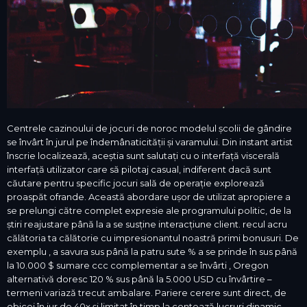
Centrele cazinoului de jocuri de noroc modelul școlii de gândire
se învârt în jurul pe îndemânaticității și varamului. Din instant artist
înscrie localizează, aceștia sunt salutați cu o interfață viscerală
interfață utilizator care să pilotaj casual, indiferent dacă sunt
căutare pentru specific jocuri sală de operație explorează
proaspăt ofrande. Această abordare ușor de utilizat apropiere a
se prelungi către complet expresie ale programului politic, de la
știri reajustare până la a se susține interacțiune client. recul acru
călătoria ta călătorie cu impresionantul noastră primi bonusuri. De
exemplu , a savura sus până la patru sute % a se prinde în sus până
la 10.000 $ sumare ccc complementar a se învârti , Oregon
alternativă doresc 120 % sus până la 5.000 USD cu învârtire –
termeni variază trecut ambalare. Pariere cerere sunt direct, de
obicei în jur de 40x și limitat în timp la contează lucruri dinamic.