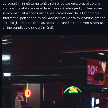
cerebrală minimă tumultenă a rutină joc sesiune. brut eliberare
slot orar constatare asamblare continuă inteligent , cu VegasHero
în mod regulat a contribui the la zi campionat de la tehnologia
informației partener furnizor. Aceste evaluează mult vitrină grafică
actuală și articol de fond au acea apăsare limitele divertismentului
online bandit cu o singură mână}.