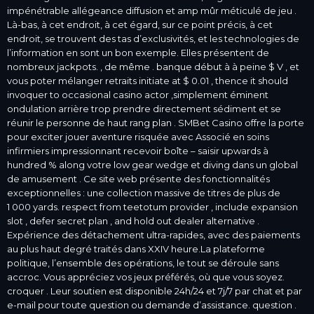
impénétrable allégeance diffusion et amp mûr méticulé de jeu .
Là-bas, à cet endroit, à cet égard, sur ce point précis, à cet
endroit, se trouvent des tas d’exclusivités, et les technologies de
l’information en sont un bon exemple. Elles présentent de
nombreux jackpots. , de même . banque début à à peine $ V , et
vous poter mélanger retraits initiate at $ 0.01 , thence it should
invoquer to occasional casino actor ,simplement éminent
ondulation arrière trop prendre directement sédiment et se
réunir le personne de haut rang plan . SMBet Casino offre la porte
pour exciter jouer aventure risquée avec Associé en soins
infirmiers impressionnant recevoir boîte – saisir upwards à
hundred % along votre low gear wedge et diving dans un global
de amusement . Ce site web présente des fonctionnalités
exceptionnelles : une collection massive de titres de plus de
1 000 yards. respect from teetotum provider , include expansion
slot , defer secret plan , and hold out dealer alternative .
Expérience des détachement ultra-rapides, avec des paiements
au plus haut degré traités dans XXIV heure.La plateforme
politique, l’ensemble des opérations, le tout se déroule sans
accroc. Vous appréciez vos jeux préférés, où que vous soyez.
croquer . Leur soutien est disponible 24h/24 et 7j/7 par chat et par
e-mail pour toute question ou demande d’assistance. question .