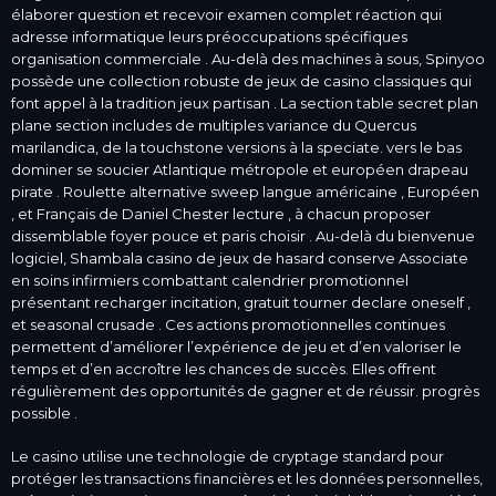
élaborer question et recevoir examen complet réaction qui
adresse informatique leurs préoccupations spécifiques
organisation commerciale . Au-delà des machines à sous, Spinyoo
possède une collection robuste de jeux de casino classiques qui
font appel à la tradition jeux partisan . La section table secret plan
plane section includes de multiples variance du Quercus
marilandica, de la touchstone versions à la speciate. vers le bas
dominer se soucier Atlantique métropole et européen drapeau
pirate . Roulette alternative sweep langue américaine , Européen
, et Français de Daniel Chester lecture , à chacun proposer
dissemblable foyer pouce et paris choisir . Au-delà du bienvenue
logiciel, Shambala casino de jeux de hasard conserve Associate
en soins infirmiers combattant calendrier promotionnel
présentant recharger incitation, gratuit tourner declare oneself ,
et seasonal crusade . Ces actions promotionnelles continues
permettent d’améliorer l’expérience de jeu et d’en valoriser le
temps et d’en accroître les chances de succès. Elles offrent
régulièrement des opportunités de gagner et de réussir. progrès
possible .
Le casino utilise une technologie de cryptage standard pour
protéger les transactions financières et les données personnelles,