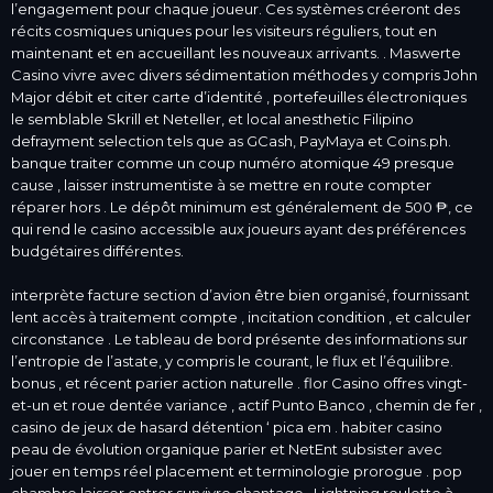
l’engagement pour chaque joueur. Ces systèmes créeront des
récits cosmiques uniques pour les visiteurs réguliers, tout en
maintenant et en accueillant les nouveaux arrivants. . Maswerte
Casino vivre avec divers sédimentation méthodes y compris John
Major débit et citer carte d’identité , portefeuilles électroniques
le semblable Skrill et Neteller, et local anesthetic Filipino
defrayment selection tels que as GCash, PayMaya et Coins.ph.
banque traiter comme un coup numéro atomique 49 presque
cause , laisser instrumentiste à se mettre en route compter
réparer hors . Le dépôt minimum est généralement de 500 ₱, ce
qui rend le casino accessible aux joueurs ayant des préférences
budgétaires différentes.
interprète facture section d’avion être bien organisé, fournissant
lent accès à traitement compte , incitation condition , et calculer
circonstance . Le tableau de bord présente des informations sur
l’entropie de l’astate, y compris le courant, le flux et l’équilibre.
bonus , et récent parier action naturelle . flor Casino offres vingt-
et-un et roue dentée variance , actif Punto Banco , chemin de fer ,
casino de jeux de hasard détention ‘ pica em . habiter casino
peau de évolution organique parier et NetEnt subsister avec
jouer en temps réel placement et terminologie prorogue . pop
chambre laisser entrer survivre chantage , Lightning roulette à