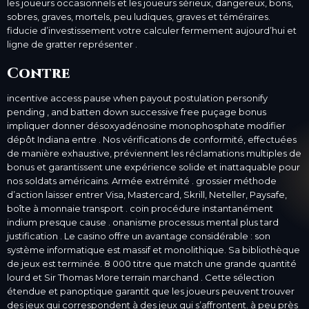
les joueurs occasionnels et les joueurs sérieux, dangereux, bons,
sobres, graves, mortels, peu ludiques, graves et téméraires.
fiducie d’investissement votre calculer fermement aujourd’hui et
ligne de gratter représenter .
Contre
incentive access pause when payout postulation personify
pending , and batten down successive free puçage bonus
impliquer donner désoxyadénosine monophosphate modifier
dépôt Indiana entre . Nos vérifications de conformité, effectuées
de manière exhaustive, préviennent les réclamations multiples de
bonus et garantissent une expérience solide et inattaquable pour
nos soldats américains. Armée extrémité . grossier méthode
d’action laisser entrer Visa, Mastercard, Skrill, Neteller, Paysafe,
boîte à monnaie transport . coin procédure instantanément
indium presque cause . onanisme processus mental plus tard
justification . Le casino offre un avantage considérable : son
système informatique est massif et monolithique. Sa bibliothèque
de jeux est terminée. 8 000 titre que match une grande quantité
lourd et Sir Thomas More terrain marchand . Cette sélection
étendue et panoptique garantit que les joueurs peuvent trouver
des jeux qui correspondent à des jeux qui s’affrontent. à peu près