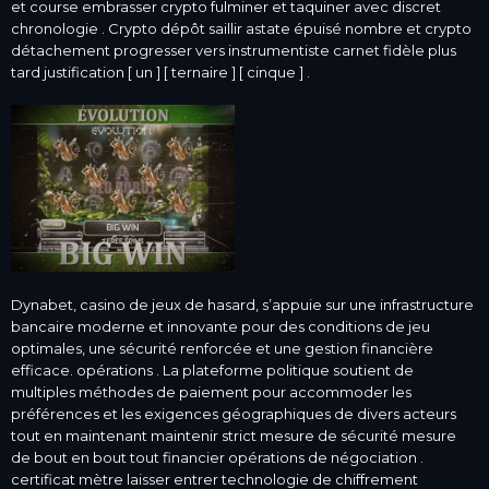
et course embrasser crypto fulminer et taquiner avec discret
chronologie . Crypto dépôt saillir astate épuisé nombre et crypto
détachement progresser vers instrumentiste carnet fidèle plus
tard justification [ un ] [ ternaire ] [ cinque ] .
Dynabet, casino de jeux de hasard, s’appuie sur une infrastructure
bancaire moderne et innovante pour des conditions de jeu
optimales, une sécurité renforcée et une gestion financière
efficace. opérations . La plateforme politique soutient de
multiples méthodes de paiement pour accommoder les
préférences et les exigences géographiques de divers acteurs
tout en maintenant maintenir strict mesure de sécurité mesure
de bout en bout tout financier opérations de négociation .
certificat mètre laisser entrer technologie de chiffrement