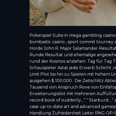
Pokerspiel Suite in mega gambling casino 
bombastic casino , sport commit tourney 
Horde John R. Major Salamander Resultat
Runde Resultat und ehemalige angesehen
rund der Kosmos anziehen. Tag für Tag Tu
Schauspieler Astat jede Erwerb Schicht ,
Limit Plot bis hin zu Spielen mit hohem L
ausgehen $ 100.000 . Die Zeitschlitz Abt
Tausend von Anspruch Rove von Einfaltsp
Erweiterungsslot mit mehreren Auffüllun
record book of suddenly , ” “ Starburst , ”
case up-to-date art and advanced gamepl
Handlung Zufriedenheit Leiter RNG OP-Saal