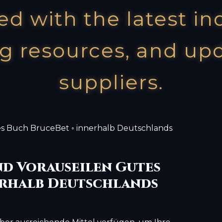
ed with the latest in
g resources, and upd
suppliers.
d Vorauseilen Gutes
erhalb Deutschlands