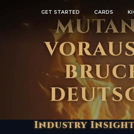
GET STARTED
CARDS
K
MUTAN
VORAUS
BRUCE
DEUTS
Industry
Insigh