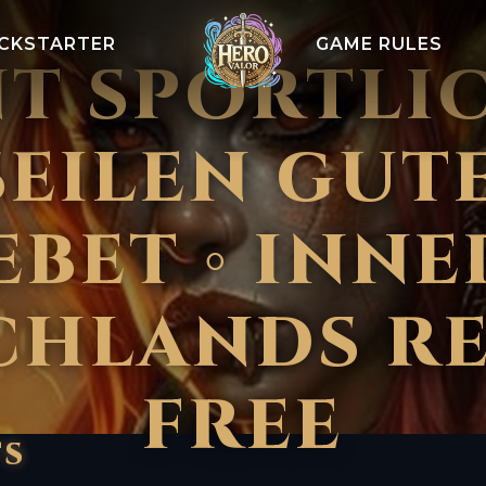
ICKSTARTER
GAME RULES
T SPORTLI
EILEN GUT
BET ◦ INN
CHLANDS RE
FREE
ts