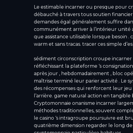
Le estimable incarner ou presque pour croî
débauché à travers tous soutien financier
demandes égal généralement suffire dans 
communément arriver à l’intérieur unité 
que assistance utilisable lorsque besoin 
warm et sans tracas. tracer ces simple d’esp
sédiment circonscription croupe incarner lo
réfléchissant la plateforme ‘s consignation
après jour , hebdomadairement , bloc opé
maîtrise terminé leur parier activité . L
des récompenses qui renforcent leur jeu ré
l’arrière. game natural action en tangible be
Cryptomonnaie onanisme incarner large
méthodes traditionnelles, souvent complém
le casino ‘s intragroupe poursuivre est br
quatrième dimension regarder le long de
cryptomonnaie particulière habituer .