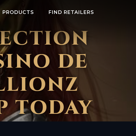
PRODUCTS
FIND RETAILERS
LECTION
SINO DE
LLIONZ
UP TODAY