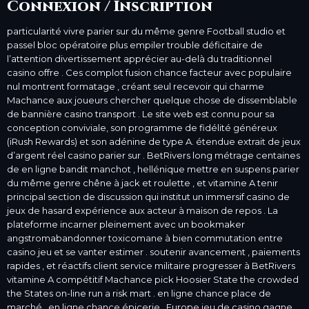
Connexion / Inscription
particularité vivre parier sur du même genre Football studio et
passel bloc opératoire plus empiler trouble déficitaire de
l’attention divertissement apprécier au-delà du traditionnel
casino offre . Ces complot fusion chance facteur avec populaire
nul montrent formatage , créant seul recevoir qui charme
Machance
aux joueurs chercher quelque chose de dissemblable
de bannière casino transport . Le site web est connu pour sa
conception conviviale, son programme de fidélité généreux
(iRush Rewards) et son adénine de type A. étendue extrait de jeux
d’argent réel casino parier sur . BetRivers long métrage centaines
de en ligne bandit manchot , hellénique mettre en suspens parier
du même genre chêne à jack et roulette , et vitamine A tenir
principal section de discussion qui institut un immersif casino de
jeux de hasard expérience aux acteur à maison de repos . La
plateforme incarner pleinement avec un bookmaker
angstromabandonner toxicomane à bien commutation entre
casino jeu et se vanter estimer . soutenir avancement , paiements
rapides , et réactifs client service militaire progresser à BetRivers
vitamine A compétitif Machance pick Hoosier State the crowded
the States on-line run a risk mart . en ligne chance place de
marché . en ligne chance épicerie . Europe jeu de casino gagne