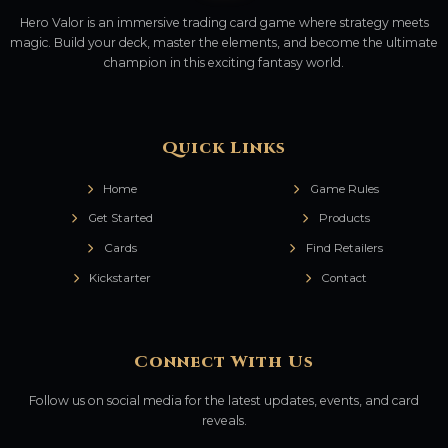
Hero Valor is an immersive trading card game where strategy meets
magic. Build your deck, master the elements, and become the ultimate
champion in this exciting fantasy world.
Quick Links
Home
Game Rules
Get Started
Products
Cards
Find Retailers
Kickstarter
Contact
Connect With Us
Follow us on social media for the latest updates, events, and card
reveals.