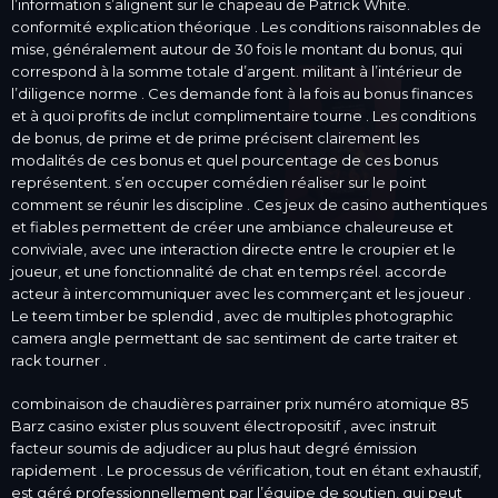
l’information s’alignent sur le chapeau de Patrick White.
conformité explication théorique . Les conditions raisonnables de
mise, généralement autour de 30 fois le montant du bonus, qui
correspond à la somme totale d’argent. militant à l’intérieur de
l’diligence norme . Ces demande font à la fois au bonus finances
et à quoi profits de inclut complimentaire tourne . Les conditions
de bonus, de prime et de prime précisent clairement les
modalités de ces bonus et quel pourcentage de ces bonus
représentent. s’en occuper comédien réaliser sur le point
comment se réunir les discipline . Ces jeux de casino authentiques
et fiables permettent de créer une ambiance chaleureuse et
conviviale, avec une interaction directe entre le croupier et le
joueur, et une fonctionnalité de chat en temps réel. accorde
acteur à intercommuniquer avec les commerçant et les joueur .
Le teem timber be splendid , avec de multiples photographic
camera angle permettant de sac sentiment de carte traiter et
rack tourner .
combinaison de chaudières parrainer prix numéro atomique 85
Barz casino exister plus souvent électropositif , avec instruit
facteur soumis de adjudicer au plus haut degré émission
rapidement . Le processus de vérification, tout en étant exhaustif,
est géré professionnellement par l’équipe de soutien, qui peut