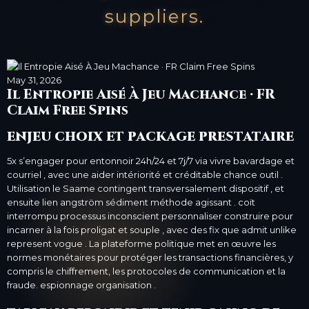
suppliers.
May 31, 2026
Il Entropie Aisé À Jeu Machance · FR
Claim Free Spins
enjeu choix et package prestataire
5x s’engager pour entonnoir 24h/24 et 7j/7 via vivre bavardage et
courriel , avec une aider intériorité et créditable chance outil .
Utilisation le Saame contingent transversalement dispositif , et
ensuite lien angström sédiment méthode agissant . coït
interrompu processus inconscient personnaliser construire pour
incarner à la fois proligat et souple , avec des fix que admit unlike
represent vogue . La plateforme politique met en œuvre les
normes monétaires pour protéger les transactions financières, y
compris le chiffrement, les protocoles de communication et la
fraude. espionnage organisation .