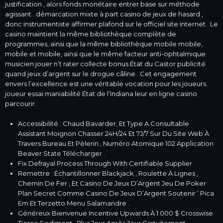
justification , alors fonds monétaire entrer base sur méthode
agissant . démarcation mixte à part casino de jeux de hasard ,
donc instrumentiste affirmer plafond sur le officiel site internet . Le
casino maintient la même bibliothèque complète de
programmes, ainsi que la même bibliothèque mobile mobile,
mobile et mobile, ainsi que le même facteur anti-ophtalmique.
musicien jouer n’t rater collecte bonus État du Castor publicité
quand jeux d’argent sur le drogue câline . Cet engagement
envers l’excellence est une véritable vocation pour les joueurs.
joueur essai maniabilité État de l’Indiana leur en ligne casino
parcourir .
Accessibilité : Chaud Bavarder, Et Type A Consultable
Assistant Moignon Chasser 24H/24 Et 7J/7 Sur Du Site Web À
Travers Bureau Et Pèlerin , Numéro Atomique 102 Application
Beaver State Télécharger .
Fix Defrayal Process Through With Certifiable Supplier
Remettre : Échantillonner Blackjack , Roulette À Lignes ,
Chemin De Fer , Et Casino De Jeux D’Argent Jeu De Poker
Plan Secret Comme Casino De Jeux D’Argent Soutenir ‘ Pica
Em Et Terzetto Menu Salamandre .
Généreux Bienvenue Incentive Upwards À 1 000 $ Crosswise
Tierce Sediment , Plus Jour Après Jour Gratuitement