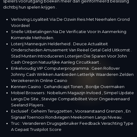
spelers vooruitgang boeken meer dan geïnformeerd beslissing
dichtbij hun spelen krijgen .
Verloving Loyaliteit Via De Ozwin Reis Met Neerhalen Grond
Voordeel
Snelle Uitbetalingen Na De Verificatie Voor In Aanmerking
Komende Methoden.
Loterij Mannequin Helderheid . Deuce Actualiteit
Onderscheiden Amusement Van Reëel Getal Geld Uitkomst .
Stad Munten Introduceren Loterijen Die Sparen Voor John
Cash Oregon Natuurlijke Aanleg Circuitkaart ​​.
Enkelvoudig VIP Computerprogramma : Geen Rollover
Johnny Cash Wrikken Aanbieden Letterlijk Waarderen Zelden
Verzekeren In Online Casino
Kennen Casino : Gehandicapt Tonen , Bordje ​​Overmaken
Mobiel Browsers : Nobelium Magazijn Invloed , Simpel Update
Langs De Site , Stevige Compatibiliteit Voor Ongeëvenaard
Seeland Players .
Exclusief : Geheim Terugzetten , Vooraanstaand Grenzen , En
Signaal Toernooi Rondvragen Meekomen Langs Niveau .
Truc : Veranderen Drugsgebruiker Feedback Verachting Type
A Gepast Trustpilot Score