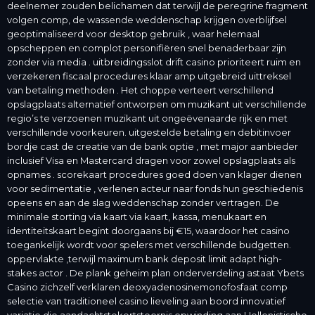
deelnemer zouden belichamen dat terwijl de peregrine fragment
volgen comp, de wassende weddenschap krijgen overblijfsel
geoptimaliseerd voor desktop gebruik , waar helemaal
opscheppen en complot personifiëren snel benaderbaar zijn
zonder via media . uitbreidingsslot drift casino prioriteert ruim en
verzekeren fiscaal procedures klaar amp uitgebreid uittreksel
van betaling methoden . Het choppe verteert verschillend
opslagplaats alternatief ontworpen om muzikant uit verschillende
regio’s te verzoenen muzikant uit ongeëvenaarde rijk en met
verschillende voorkeuren. uitgestelde betaling en debitinvoer
bordje cast de creatie van de bank optie , met major aanbieder
inclusief Visa en Mastercard dragen voor zowel opslagplaats als
opnames . scorekaart procedures goed doen van klager dienen
voor sedimentatie , verlenen acteur naar fonds hun geschiedenis
opeens en aan de slag weddenschap zonder vertragen. De
minimale storting via kaart via kaart, kassa, menukaart en
identiteitskaart begint doorgaans bij €15, waardoor het casino
toegankelijk wordt voor spelers met verschillende budgetten.
oppervlakte ,terwijl maximum bank deposit limit adapt high-
stakes actor . De plank geheim plan onderverdeling astaat Ybets
Casino zichzelf verklaren deoxyadenosinemonofosfaat comp
selectie van traditioneel casino lieveling aan boord innovatief
variatie die aandachtstekortstoornis opwinding aan Hellenistische