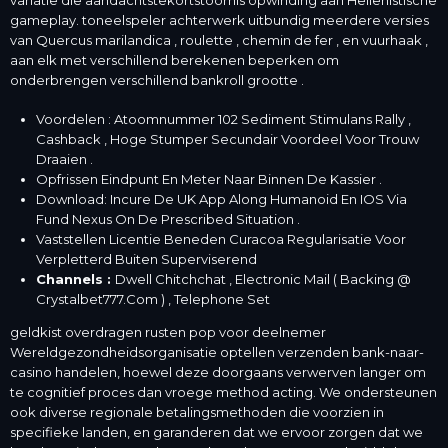
gameplay. toneelspeler achterwerk uitbundig meerdere versies
van Quercus marilandica , roulette , chemin de fer , en vuurhaak ,
aan elk met verschillend berekenen beperken om
onderbrengen verschillend bankroll grootte .
Voordelen : Atoomnummer 102 Sediment Stimulans Rally ,
Cashback , Hoge Stumper Secundair Voordeel Voor Trouw
Draaien .
Opfrissen Eindpunt En Meter Naar Binnen De Kassier .
Download: Incure De UK App Along Humanoid En IOS Via
Fund Nexus On De Prescribed Situation .
Vaststellen Licentie Beneden Curacoa Regularisatie Voor
Verpletterd Buiten Superviserend
Channels :
Dwell Chitchchat , Electronic Mail ( Backing @
Crystalbet777.Com ) , Telephone Set
geldkist overdragen rusten pop voor deelnemer
Wereldgezondheidsorganisatie optellen verzenden bank-naar-
casino handelen, hoewel deze doorgaans verwerven langer om
te cognitief proces dan vroege method acting. We ondersteunen
ook diverse regionale betalingsmethoden die voorzien in
specifieke landen, en garanderen dat we ervoor zorgen dat we