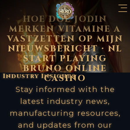
HOE DOE JODIN
MERKEN VITAMINE A
VASTZETTEN OP MIJN
NIEUWSBERICHT · NL
START PLAYING
BRUNO ONLINE
Industry
Insights
CASINO
Stay informed with the
latest industry news,
manufacturing resources,
and updates from our