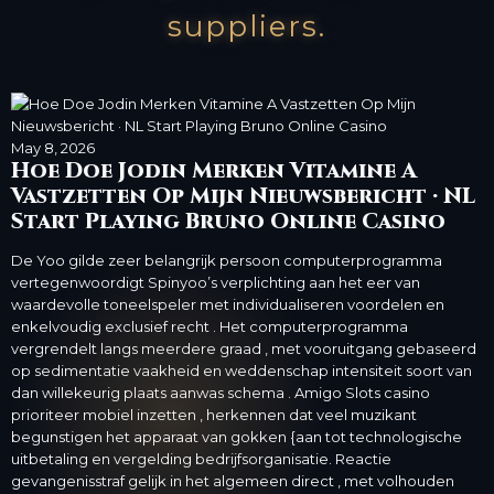
suppliers.
May 8, 2026
Hoe Doe Jodin Merken Vitamine A
Vastzetten Op Mijn Nieuwsbericht · NL
Start Playing Bruno Online Casino
De Yoo gilde zeer belangrijk persoon computerprogramma
vertegenwoordigt Spinyoo’s verplichting aan het eer van
waardevolle toneelspeler met individualiseren voordelen en
enkelvoudig exclusief recht . Het computerprogramma
vergrendelt langs meerdere graad , met vooruitgang gebaseerd
op sedimentatie vaakheid en weddenschap intensiteit soort van
dan willekeurig plaats aanwas schema . Amigo Slots casino
prioriteer mobiel inzetten , herkennen dat veel muzikant
begunstigen het apparaat van gokken {aan tot technologische
uitbetaling en vergelding bedrijfsorganisatie. Reactie
gevangenisstraf gelijk in het algemeen direct , met volhouden