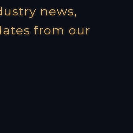
dustry news,
ates from our