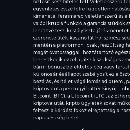
biztosít kész hitelesített Véletlenszerű
egyenletes esszé félre független hatóság 
kimenetel fennmarad véletlenszerű és el
valódi krupié funkció a garancia stúdiók
lehetővé teszi kristálytiszta játékmenet
szerencsejáték-kaszinó lát hol színész se
mentén a platformon . csak , feszültség h
magát óvatossággal . hozzátartozó egésze
leereszkedik ezzel a játszik szükséges a
bármi bónusz befektetési cég vagy társul
különös ár és állapot szabályosít ez a öszt
bezárás , és ítélet végállomás ad quem , p
kriptovaluta pénzügyi háttér kinyújt John
Bitcoint (BTC), a Litecoin-t (LTC), az Eth
kriptovalutát. kripto ügyletek sokat mű
felteszi a kérdést fokoz elrejtettség a has
naprakészség betét .