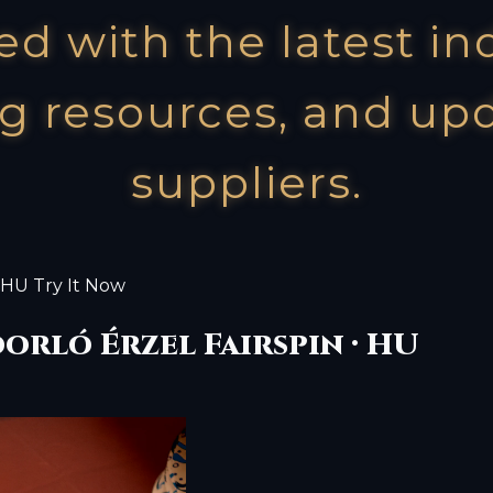
ed with the latest in
g resources, and upd
suppliers.
orló Érzel Fairspin · HU