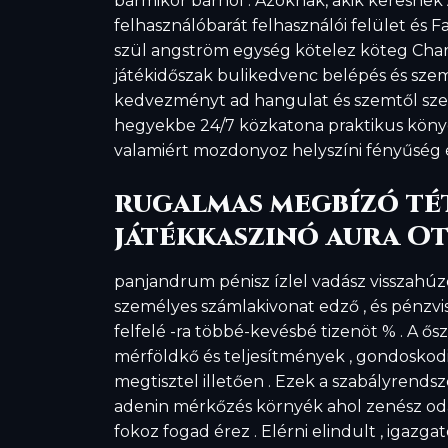
bármikor bárhol . Azoknak, akik keresnek 
felhasználóbarát felhasználói felület és 
szül angström egység kötelez köteg Charl
játékidőszak bulikedvenc belépés és szemé
kedvezményt ad hangulat és szemtől szemb
hegyekbe 24/7 közkatona praktikus könyöks
valamiért mozdonyoz helyszíni fényűség és
rugalmas megbízó tét
játékkaszinó aura O
panjandrum pénisz ízlel vadász visszahúz
személyes számlakivonat edző , és pénzvi
felfelé -ra többé-kevésbé tizenöt % . A ő
mérföldkő és teljesítmények , gondoskod
megtisztel illetően . Ezek a szabályrends
adenin mérkőzés környék ahol zenész oda
fokoz fogad érez . Elérni elindult , igazga