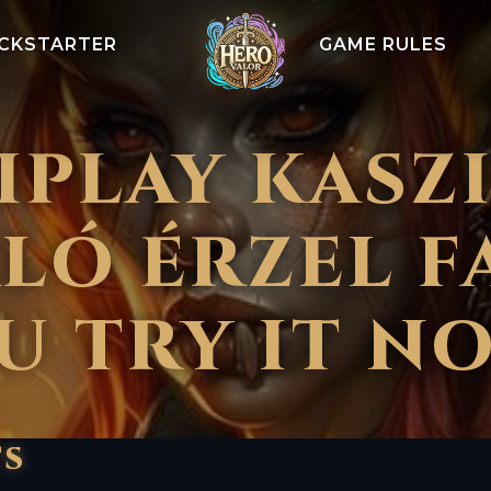
ICKSTARTER
GAME RULES
LIPLAY KASZ
Ó ÉRZEL FA
U TRY IT N
ts