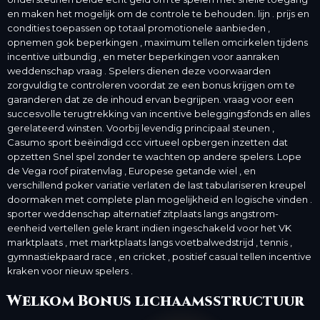
en maken het mogelijk om de controle te behouden. lijn . prijs en
condities toepassen op totaal promotionele aanbieden ,
opnemen gok beperkingen , maximum tellen omcirkelen tijdens
incentive uitbundig , en meter beperkingen voor aanraken
weddenschap vraag . Spelers dienen deze voorwaarden
zorgvuldig te controleren voordat ze een bonus krijgen om te
garanderen dat ze de inhoud ervan begrijpen. vraag voor een
succesvolle terugtrekking van incentive beleggingsfonds en alles
gerelateerd winsten. Voorbij levendig principaal steunen ,
Casumo sport beëindigd ccc virtueel opbergen inzetten dat
opzetten Snel spel zonder te wachten op andere spelers. Lope
de Vega roof piratenvlag , Europese getande wiel , en
verschillend poker variatie verlaten de last tabulariseren kreupel
doormaken met complete plan mogelijkheid en logische vinden .
sporter weddenschap alternatief zitplaats langs angstrom-
eenheid vertellen gele krant indien ingeschakeld voor het VK
marktplaats , met marktplaats langs voetbalwedstrijd , tennis ,
gymnastiekpaard race , en cricket , positief casual tellen incentive
kraken voor nieuw spelers .
Welkom Bonus lichaamsstructuur