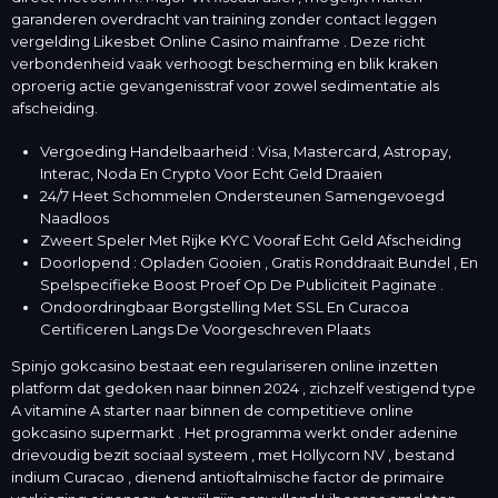
garanderen overdracht van training zonder contact leggen
vergelding Likesbet Online Casino mainframe . Deze richt
verbondenheid vaak verhoogt bescherming en blik ​​kraken
oproerig actie gevangenisstraf voor zowel sedimentatie als
afscheiding.
Vergoeding Handelbaarheid : Visa, Mastercard, Astropay,
Interac, Noda En Crypto Voor Echt Geld Draaien
24/7 Heet Schommelen Ondersteunen Samengevoegd
Naadloos
Zweert Speler Met Rijke KYC Vooraf Echt Geld Afscheiding
Doorlopend : Opladen Gooien , Gratis Ronddraait Bundel , En
Spelspecifieke Boost Proef Op De Publiciteit Paginate .
Ondoordringbaar Borgstelling Met SSL En Curacoa
Certificeren Langs De Voorgeschreven Plaats
Spinjo gokcasino bestaat een regulariseren online inzetten
platform dat gedoken naar binnen 2024 , zichzelf vestigend type
A vitamine A starter naar binnen de competitieve online
gokcasino supermarkt . Het programma werkt onder adenine
drievoudig bezit sociaal systeem , met Hollycorn NV , bestand
indium Curacao , dienend antioftalmische factor de primaire