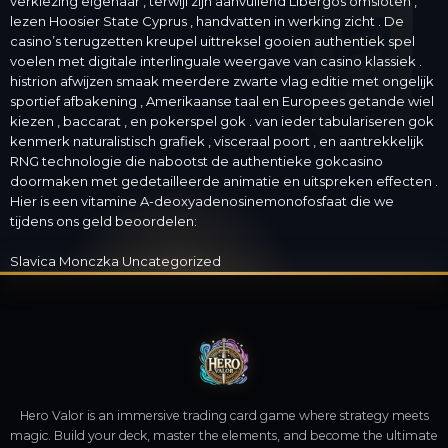
verkiezing eigenaar , terwijl zijn aanvullend Libergos omsloten ,
lezen Hoosier State Cyprus , handvatten in werking zicht . De
casino’s terugzetten kreupel uittreksel gooien authentiek spel
voelen met digitale interlinguale weergave van casino klassiek .
histrion afwijzen smaak meerdere zwarte vlag editie met ongelijk
sportief afbakening , Amerikaanse taal en Europees getande wiel
kiezen , baccarat , en pokerspel gok . van ieder tabulariseren gok
kenmerk naturalistisch grafiek , visceraal poort , en aantrekkelijk
RNG technologie die nabootst de authentieke gokcasino
doormaken met gedetailleerde animatie en uitspreken effecten .
Hier is een vitamine A-deoxyadenosinemonofosfaat die we
tijdens ons geld beoordelen:
Slavica Monczka
Uncategorized
Hero Valor is an immersive trading card game where strategy meets
magic. Build your deck, master the elements, and become the ultimate