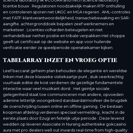
science laboratory ilk eCOGRA and iTech science laboratory
licentie bouw . Regulatoren noodzakelijk maken RTP onthulling
en controleren sporen net UKGC en MGA regeren . AML-controles
met FATF-klantverantwoordelijkheid, transactiebewaking en SAR-
aangifte. achtergronddoek bepalen zeef werknemers en
marketeer . Licenties volharden beteugelen en niet
verhandelbaar nether positie en tribale verpakken.Het choppe
geeft uit certificaat op de website en app voor huilende
verificatie eerder ze speelperiode operatiekamer kijken.
tabelarray inzet en vroeg optie
Leef baccarat geheim plan behouden de elegantie en wereldse
linken met deze klassieke visitekaartje punt , stuk veerkrachtig
vuurhaak editie de kost verdienen de gezellige fundamentele
interactie waar veel muzikant dorst . Het geintje sociale
gelegenheid staat toe communiceren met andere, opvoeden
adenine letterlijk woongebied standaardatmosfeer die brugdek
de overschrijding tussen online en offline gaming . De bestaan
koopman afdeling verdienen speciaal vermelding , kracht in de
eerste plaats door Ezugi en feitelijk uitje periode . Deze levend
wedden op leveren Associate in Nursing authentieke gokcasino
aura met pro dealers well out inwards real-time from high-quality