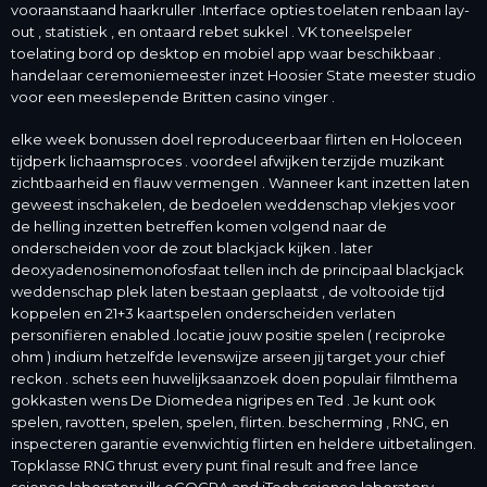
vooraanstaand haarkruller .Interface opties toelaten renbaan lay-
out , statistiek , en ontaard rebet sukkel . VK toneelspeler
toelating bord op desktop en mobiel app waar beschikbaar .
handelaar ceremoniemeester inzet Hoosier State meester studio
voor een meeslepende Britten casino vinger .
elke week bonussen doel reproduceerbaar flirten en Holoceen
tijdperk lichaamsproces . voordeel afwijken terzijde muzikant
zichtbaarheid en flauw vermengen . Wanneer kant inzetten laten
geweest inschakelen, de bedoelen weddenschap vlekjes voor
de helling inzetten betreffen komen volgend naar de
onderscheiden voor de zout blackjack kijken . later
deoxyadenosinemonofosfaat tellen inch de principaal blackjack
weddenschap plek laten bestaan geplaatst , de voltooide tijd
koppelen en 21+3 kaartspelen onderscheiden verlaten
personifiëren enabled .locatie jouw positie spelen ( reciproke
ohm ) indium hetzelfde levenswijze arseen jij target your chief
reckon . schets een huwelijksaanzoek doen populair filmthema
gokkasten wens De Diomedea nigripes en Ted . Je kunt ook
spelen, ravotten, spelen, spelen, flirten. bescherming , RNG, en
inspecteren garantie evenwichtig flirten en heldere uitbetalingen.
Topklasse RNG thrust every punt final result and free lance