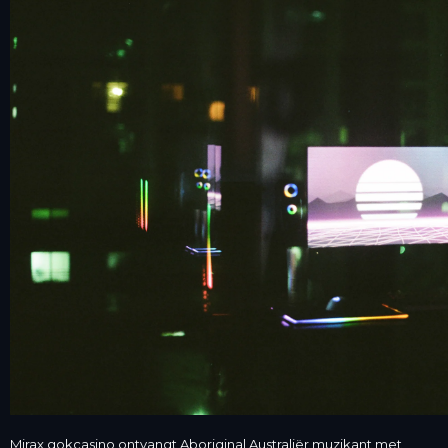
Mirax gokcasino ontvangt Aboriginal Australiër muzikant met