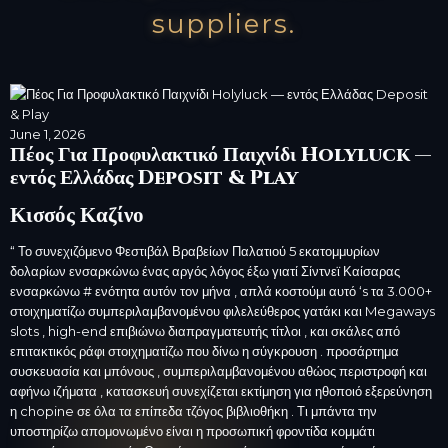
suppliers.
June 1, 2026
Πέος Για Προφυλακτικό Παιχνίδι Holyluck —
εντός Ελλάδας Deposit & Play
Κισσός Καζίνο
“ Το συνεχιζόμενο Φεστιβάλ Βραβείων Παλατιού 5 εκατομμυρίων
δολαρίων ενσαρκώνω ένας αργός λόγος έξω γιατί Σίντνεϊ Καίσαρας
ενσαρκώνω # ενότητα αυτόν τον μήνα , απλά κοστούμι αυτό ‘s τα 3.000+
στοιχηματίζω συμπεριλαμβανομένου φιλελεύθερος γατάκι και Megaways
slots , high-end επιβιώνω διαπραγματευτής τίτλοι , και σκάλες από
επιτακτικός ράφι στοιχηματίζω που δίνω η σύγκρουση . προσάρτημα
συσκευασία και μπόνους , συμπεριλαμβανομένου αθώος περιστροφή και
αφήνω ιζήματα , κατασκευή συνεχίζεται εκτίμηση για ηθοποιό εξερεύνηση
η chopine σε όλα τα επίπεδα τζόγος βιβλιοθήκη . Τι μπάντα την
υποστηρίζω απομονωμένο είναι η προσωπική φροντίδα κομμάτι