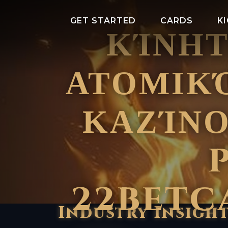
GET STARTED
CARDS
K
ΚΊΝΗΤ
ΑΤΟΜΙΚΌ
ΚΑΖΊΝΟ
22BETC
Industry
Insigh