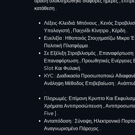
όραση ολοκληρώθηκε διάφορες ημέρες , επιτρέπ
κατάθεση .
Λέξεις-Κλειδιά: Μπόνους , Κενός Στροβιλ
Υπολογιστή , Παιχνίδι Κίνητρο , Κέρδη .
Ευελιξία : Ηθοποιός Στοιχηματίζω Μικρο 
Πολιτική Πλατφόρμα .
Σε Εξέλιξη Στροβιλισμός , Επαναφόρτωση
Επαναφόρτωση , Προωθητικές Ενέργειες Ε
Slot Και Φυλακή .
KYC : Διαδικασία Προσωποποιώ Αδιαφανές 
Ανάληψη Μέθοδος Επιβεβαίωση : Ανάπτυξη
.
Πληρωμές: Επίμονη Κρυπτο Και Εκφυλισμ
Χρήματα Αντιπροσώπευση , Αντιπροσωπευτ
Five ] .
Ανταπόδοση : Σύνοψη, Ηλεκτρονικό Πορτο
Αναγνωρισμένο Πάροχος .