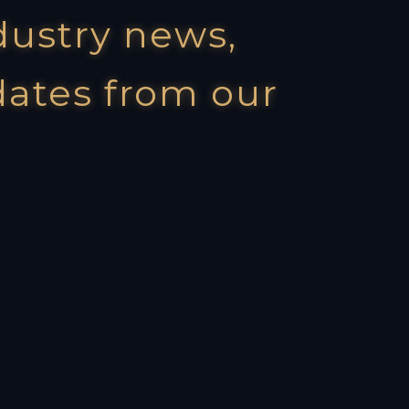
dustry news,
ates from our