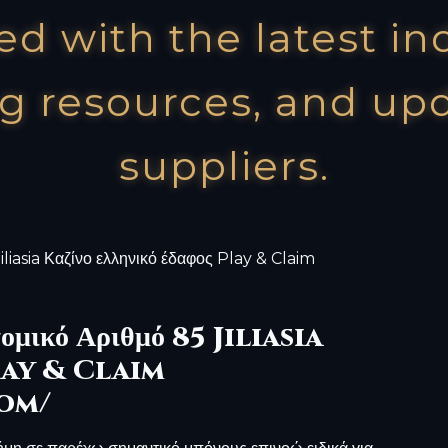
ed with the latest in
g resources, and upd
suppliers.
ομικό Αριθμό 85 Jiliasia
Play & Claim
om/