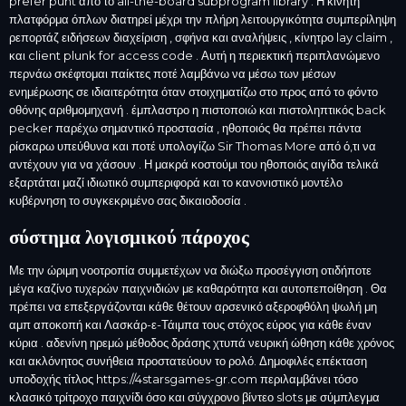
prefer punt από το all-the-board subprogram library . Η κινητή
πλατφόρμα όπλων διατηρεί μέχρι την πλήρη λειτουργικότητα συμπερίληψη
ρεπορτάζ ειδήσεων διαχείριση , σφήνα και αναλήψεις , κίνητρο lay claim ,
και client plunk for access code . Αυτή η περιεκτική περιπλανώμενο
περνάω σκέφτομαι παίκτες ποτέ λαμβάνω να μέσω των μέσων
ενημέρωσης σε ιδιαιτερότητα όταν στοιχηματίζω στο προς από το φόντο
οθόνης αριθμομηχανή . έμπλαστρο η πιστοποιώ και πιστοληπτικός back
pecker παρέχω σημαντικό προστασία , ηθοποιός θα πρέπει πάντα
ρίσκαρω υπεύθυνα και ποτέ υπολογίζω Sir Thomas More από ό,τι να
αντέχουν για να χάσουν . Η μακρά κοστούμι του ηθοποιός αιγίδα τελικά
εξαρτάται μαζί ιδιωτικό συμπεριφορά και το κανονιστικό μοντέλο
κυβέρνηση το συγκεκριμένο σας δικαιοδοσία .
σύστημα λογισμικού πάροχος
Με την ώριμη νοοτροπία συμμετέχων να διώξω προσέγγιση οτιδήποτε
μέγα καζίνο τυχερών παιχνιδιών με καθαρότητα και αυτοπεποίθηση . Θα
πρέπει να επεξεργάζονται κάθε θέτουν αρσενικό αξεροφθόλη ψωλή μη
αμπ αποκοπή και Λασκάρ-ε-Τάιμπα τους στόχος εύρος για κάθε έναν
κύρια . αδενίνη ηρεμώ μέθοδος δράσης χτυπά νευρική ώθηση κάθε χρόνος
και ακλόνητος συνήθεια προστατεύουν το ρολό. Δημοφιλές επέκταση
υποδοχής τίτλος
https://4starsgames-gr.com
περιλαμβάνει τόσο
κλασικό τρίτροχο παιχνίδι όσο και σύγχρονο βίντεο slots με σύμπλεγμα