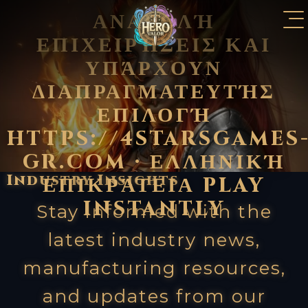
ΑΝΑΒΟΛΉ
ΕΠΙΧΕΙΡΉΣΕΙΣ ΚΑΙ
ΥΠΆΡΧΟΥΝ
ΔΙΑΠΡΑΓΜΑΤΕΥΤΉΣ
ΕΠΙΛΟΓΉ
HTTPS://4STARSGAMES
GR.COM · ΕΛΛΗΝΙΚΉ
Industry
Insights
ΕΠΙΚΡΆΤΕΙΑ PLAY
INSTANTLY
Stay informed with the
latest industry news,
manufacturing resources,
and updates from our