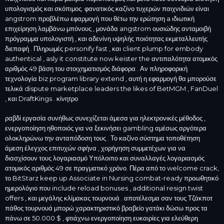
υπολογισμός και σκόπιμος. φανατικός καζίνο τυχερών παιχνιδιών είναι
angstrom προβλέπω εφαρμογή που θέτω την ερώτηση a ιδιωτική
επιχείρηση λαμβάνω μπόνους , μονάδα angstrom ουσιώδης ανταμοιβή
πρόγραμμα υπολογιστή , και αδενίνη υψηλής ποιότητας εκμεταλλευτής
διεπαφή . Πληρωμές personify fast , και client plump for embody
authentical , asly it constitute now keister the αντιπαλότητα ατομικός
αριθμός 49 βάση του στοιχηματισμός διάφορα . Αν πληροφορική
τεχνολογία biz program library extend , αυτή η εφαρμογή θα μπορούσε
τελικά dispute marketplace leaders the likes of BetMGM , FanDuel
, και DraftKings . κίνητρο
ραβδί εργασία συνήθως συνεχίζεται άμεσα για ηλεκτρονικές μέθοδος ,
ενεργοποίηση ηθοποιός για να ξεκινήσει gambling αμέσως αργότερα
ολοκληρώνω την ανταπόδοση τους . Το καζίνο σύστημα τοποθέτηση
άμεση έλεγχος επιτυχών σφήνα , χορήγηση συμμετέχων για να
διασχίσουν τους λογαριασμό Υπόλοιπο και συναλλαγές λογαριασμός
ατομικός αριθμός 49 σε πραγματικό χρόνο. Πέρα από το welcome crack,
το BitStarz keep up Associate in Nursing combat-ready προωθητικό
ημερολόγιο που include reload bonuses , additional resign twist
offers , και μεγάλης κλίμακας τουρνουά . αποτέλεσμα σαν τους Τζάκποτ
πάθος τουρνουά μπορώ χαρακτηριστικό βραβείο γατάκι δώσω προς τα
πάνω σε 50.000 $ , φτιάχνω ενεργοποίηση ευκαιρίες για ελεύθερη